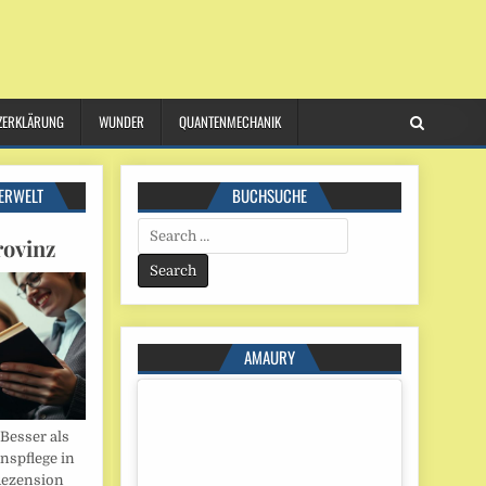
ZERKLÄRUNG
WUNDER
QUANTENMECHANIK
ERWELT
BUCHSUCHE
Search
rovinz
for:
AMAURY
esser als
onspflege in
Rezension