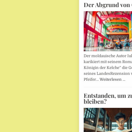
Der Abgrund von 
Der moldauische Autor Iu
karikiert mit seinem Rom
Königin der Kelche” die G
seines LandesRezension 
Pfeifer…
Weiterlesen …
Entstanden, um z
bleiben?