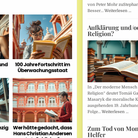
von Peter Mohr zuStepha
Besser…
Weiterlesen …
Aufklärung und/o
Religion?
und
100 Jahre Fortschritt im
Überwachungsstaat
In „Der moderne Mensch 
Religion“ deutet Tomáš Ga
Masaryk die moralische K
ausgehenden 19. Jahrhund
Folge…
Weiterlesen …
Zum Tod von Mon
nzig
Wer hätte gedacht, dass
Hans Christian Andersen
Helfer