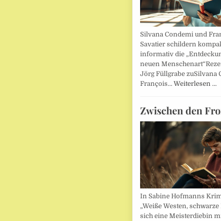
Silvana Condemi und Fra
Savatier schildern kompa
informativ die „Entdecku
neuen Menschenart“Reze
Jörg Füllgrabe zuSilvana
François…
Weiterlesen …
Zwischen den Fro
In Sabine Hofmanns Kri
„Weiße Westen, schwarze 
sich eine Meisterdiebin m