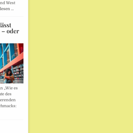
und West
lesen …
ässt
n – oder
in „Wie es
hte des
ierenden
chmacks: