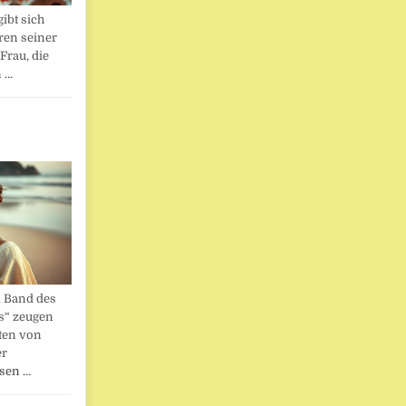
ibt sich
ren seiner
Frau, die
n …
. Band des
s“ zeugen
ten von
er
esen …