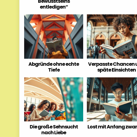
Bewusstseins
entledigen“
Abgründe ohne echte
Verpasste Chancen 
Tiefe
späte Einsichten
Die große Sehnsucht
Lost mit Anfang zwa
nach Liebe