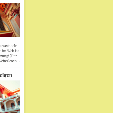
lle wechseln
e im Web ist
tzung! (Der
eiterlesen …
eigen