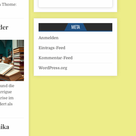
n Thome:
der
META
Anmelden
Eintrags-Feed
Kommentar-Feed
WordPress.org
und die
rrigue
rise im
ert als
ika