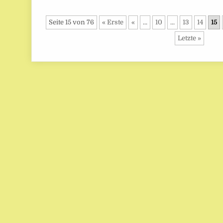
Seite 15 von 76
« Erste
«
...
10
...
13
14
15
Letzte »