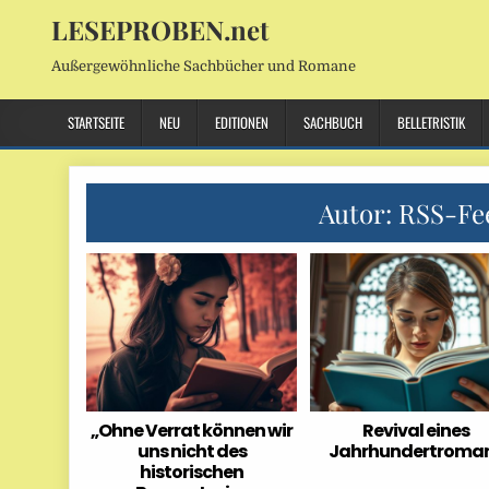
LESEPROBEN.net
Außergewöhnliche Sachbücher und Romane
STARTSEITE
NEU
EDITIONEN
SACHBUCH
BELLETRISTIK
Autor:
RSS-Fe
„Ohne Verrat können wir
Revival eines
uns nicht des
Jahrhundertroma
historischen