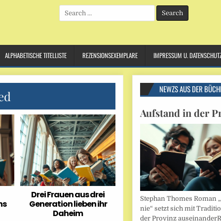
Search
for:
ALPHABETISCHE TITELLISTE
REZENSIONSEXEMPLARE
IMPRESSUM U. DATENSCHUT
NEWZS AUS DER BÜCH
ed
Aufstand in der P
Drei Frauen aus drei
Stephan Thomes Roman „B
ns
Generation lieben ihr
nie“ setzt sich mit Traditi
Daheim
der Provinz auseinander