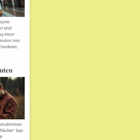
nçois
kt und
ng einer
nsion von
 Condemi;
nten
minalroman
Nächte“ legt
it