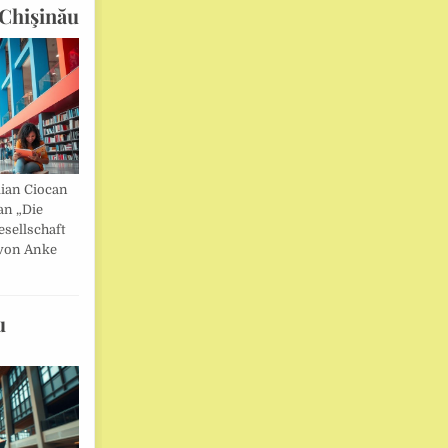
Chişinău
lian Ciocan
an „Die
esellschaft
von Anke
u