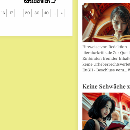
tatsächlich …?
16
17
...
20
30
40
...
»
Hinweise von Redaktion
literaturkritik.de Zur Que
Einbinden fremder Inhalt
keine Urheberrechtsverle
EuGH - Beschluss vom…
W
Keine Schwäche z