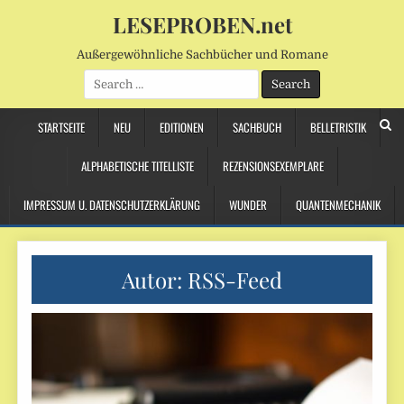
LESEPROBEN.net
Außergewöhnliche Sachbücher und Romane
Search
for:
STARTSEITE
NEU
EDITIONEN
SACHBUCH
BELLETRISTIK
ALPHABETISCHE TITELLISTE
REZENSIONSEXEMPLARE
IMPRESSUM U. DATENSCHUTZERKLÄRUNG
WUNDER
QUANTENMECHANIK
Autor:
RSS-Feed