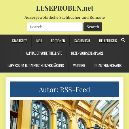
LESEPROBEN.net
Außergewöhnliche Sachbücher und Romane
Search
for:
STARTSEITE
NEU
EDITIONEN
SACHBUCH
BELLETRISTIK
ALPHABETISCHE TITELLISTE
REZENSIONSEXEMPLARE
IMPRESSUM U. DATENSCHUTZERKLÄRUNG
WUNDER
QUANTENMECHANIK
Autor:
RSS-Feed