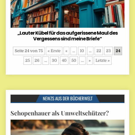
„Lauter Kübel für das aufgerissene Maul des
Vergessens sind meine Briefe“
Seite 24 von 75
« Erste
«
...
10
...
22
23
24
25
26
...
30
40
50
...
»
Letzte »
NEWZS AUS DER BÜCHERWELT
Schopenhauer als Umweltschützer?