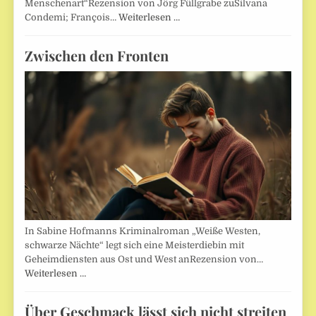
Menschenart“Rezension von Jörg Füllgrabe zuSilvana
Condemi; François…
Weiterlesen …
Zwischen den Fronten
In Sabine Hofmanns Kriminalroman „Weiße Westen,
schwarze Nächte“ legt sich eine Meisterdiebin mit
Geheimdiensten aus Ost und West anRezension von…
Weiterlesen …
Über Geschmack lässt sich nicht streiten