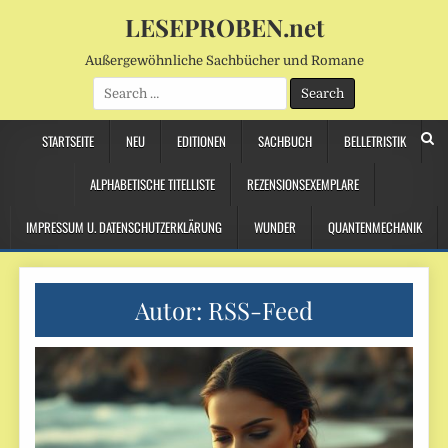
LESEPROBEN.net
Außergewöhnliche Sachbücher und Romane
Search
for:
STARTSEITE
NEU
EDITIONEN
SACHBUCH
BELLETRISTIK
ALPHABETISCHE TITELLISTE
REZENSIONSEXEMPLARE
IMPRESSUM U. DATENSCHUTZERKLÄRUNG
WUNDER
QUANTENMECHANIK
Autor:
RSS-Feed