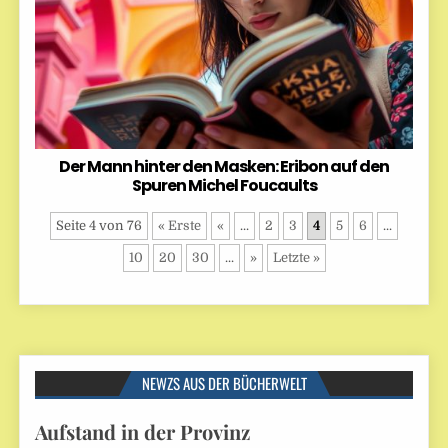
Der Mann hinter den Masken: Eribon auf den
Spuren Michel Foucaults
Seite 4 von 76
« Erste
«
...
2
3
4
5
6
...
10
20
30
...
»
Letzte »
NEWZS AUS DER BÜCHERWELT
Aufstand in der Provinz