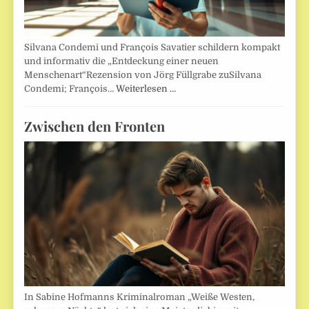
Silvana Condemi und François Savatier schildern kompakt
und informativ die „Entdeckung einer neuen
Menschenart“Rezension von Jörg Füllgrabe zuSilvana
Condemi; François…
Weiterlesen …
Zwischen den Fronten
In Sabine Hofmanns Kriminalroman „Weiße Westen,