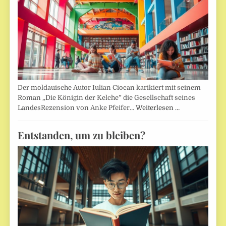
Der moldauische Autor Iulian Ciocan karikiert mit seinem
Roman „Die Königin der Kelche” die Gesellschaft seines
LandesRezension von Anke Pfeifer…
Weiterlesen …
Entstanden, um zu bleiben?