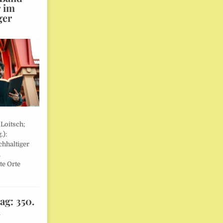
r im
ger
 Loitsch;
.):
hhaltiger
,
te Orte
ag: 350.
l