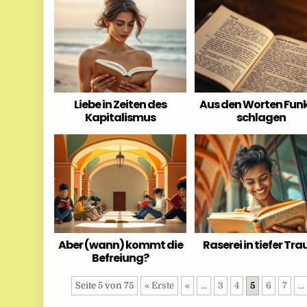
Liebe in Zeiten des
Aus den Worten Fun
Kapitalismus
schlagen
Aber (wann) kommt die
Raserei in tiefer Tra
Befreiung?
Seite 5 von 75
« Erste
«
...
3
4
5
6
7
...