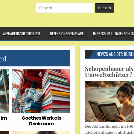
Search
for:
ALPHABETISCHE TITELLISTE
REZENSIONSEXEMPLARE
IMPRESSUM U. DATENSCHUT
NEWZS AUS DER BÜCH
ed
Schopenhauer als
Umweltschützer?
 im
Goethes Werk als
Denkraum
Die Abhandlungen im 106
„Schopenhauer-Jahrbuch