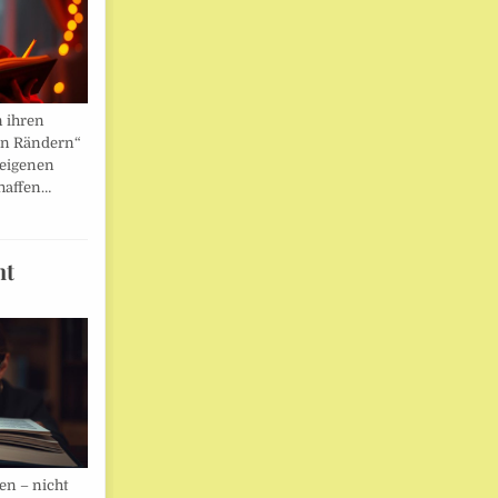
n ihren
en Rändern“
 eigenen
haffen…
ht
en – nicht