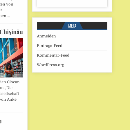
ten von
er
esen …
META
Chişinău
Anmelden
Eintrags-Feed
Kommentar-Feed
WordPress.org
lian Ciocan
an „Die
esellschaft
von Anke
u