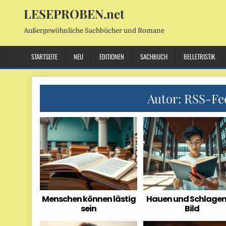
LESEPROBEN.net
Außergewöhnliche Sachbücher und Romane
STARTSEITE
NEU
EDITIONEN
SACHBUCH
BELLETRISTIK
Autor:
RSS-Fe
Menschen können lästig
Hauen und Schlagen
sein
Bild