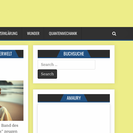
ZERKLÄRUNG
WUNDER
QUANTENMECHANIK
ERWELT
BUCHSUCHE
Search
for:
AMAURY
. Band des
s“ zeugen