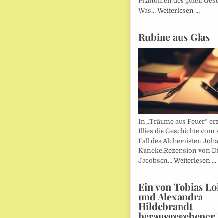
Phänomen des guten Ges
Was…
Weiterlesen …
Rubine aus Glas
In „Träume aus Feuer“ erz
Illies die Geschichte vom 
Fall des Alchemisten Joh
KunckelRezension von D
Jacobsen…
Weiterlesen …
Ein von Tobias Lo
und Alexandra
Hildebrandt
herausgegebener