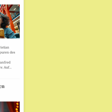
istian
Spuren des
anfred
s: Auf…
en