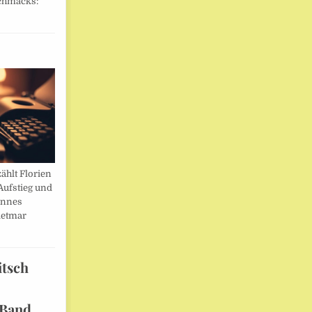
chmacks:
ählt Florien
Aufstieg und
annes
ietmar
itsch
 Band