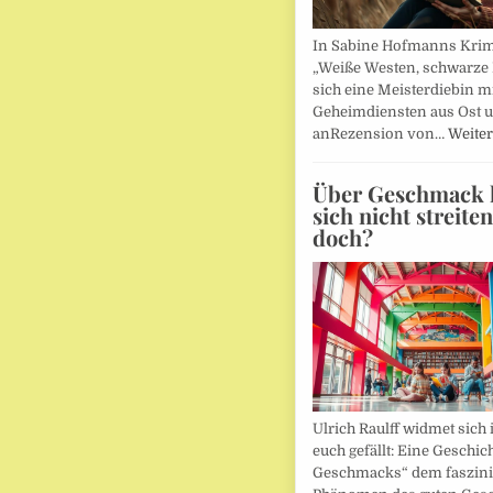
In Sabine Hofmanns Kri
„Weiße Westen, schwarze 
sich eine Meisterdiebin m
Geheimdiensten aus Ost 
anRezension von…
Weiter
Über Geschmack l
sich nicht streite
doch?
Ulrich Raulff widmet sich 
euch gefällt: Eine Geschic
Geschmacks“ dem faszin