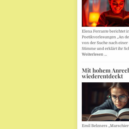
Elena Ferrante berichtet i
Poetikvorlesungen „An d
von der Suche nach einer
Stimme und erklärt ihr Sc
Weiterlesen …
Mit hohem Anrec
wiederentdeckt
Emil Belzners „Marschier