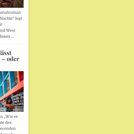
minalroman
Nächte“ legt
it
und West
lesen …
ässt
n – oder
in „Wie es
hte des
ierenden