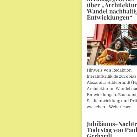
über „Architektu
Wandel nachhalti
Entwicklungen“
Hinweis von Redaktion
literaturkritik.de zuTobias
Alexandra Hildebrandt (Hg
Architektur im Wandel nac
Entwicklungen. Baukunst
Stadtentwicklung und Drit
zwischen…
Weiterlesen …
Jubiläums-Nachtr
Todestag von Pau
Gerhardt