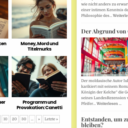
wie nicht anders zu erwar
einer intimen Kenntnis d
Philosophie des…
Weiterl
Der Abgrund von 
ken
Money, Mord und
Titelmurks
Der moldauische Autor Iu
karikiert mit seinem Rom
Königin der Kelche” die G
seines LandesRezension 
uer
Programm und
Pfeifer…
Weiterlesen …
Provokation: Canetti
Entstanden, um z
10
20
30
...
»
Letzte »
bleiben?