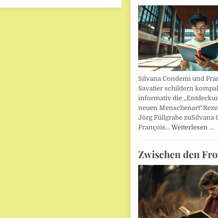
Silvana Condemi und Fra
Savatier schildern kompa
informativ die „Entdecku
neuen Menschenart“Reze
Jörg Füllgrabe zuSilvana
François…
Weiterlesen …
Zwischen den Fro