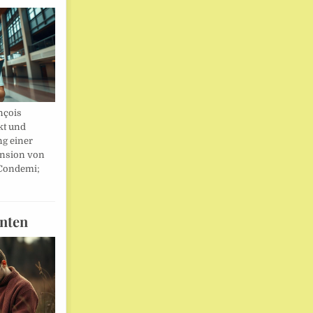
nçois
kt und
ng einer
nsion von
 Condemi;
nten