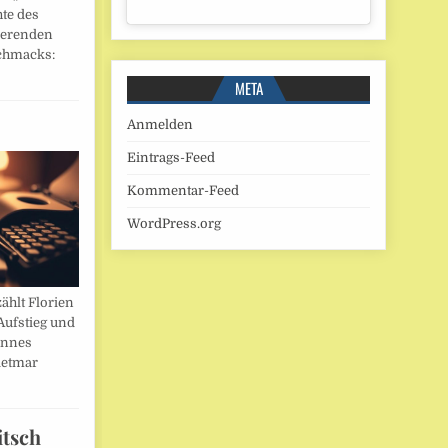
hte des
ierenden
chmacks:
META
Anmelden
Eintrags-Feed
Kommentar-Feed
WordPress.org
ählt Florien
Aufstieg und
annes
ietmar
itsch