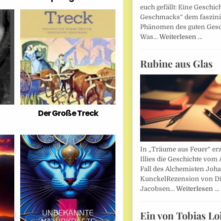
euch gefällt: Eine Geschic
Geschmacks“ dem faszin
Phänomen des guten Ges
Was…
Weiterlesen …
Rubine aus Glas
Der Große Treck
In „Träume aus Feuer“ erz
Illies die Geschichte vom 
Fall des Alchemisten Joh
KunckelRezension von D
Jacobsen…
Weiterlesen …
Ein von Tobias Lo