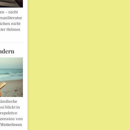
en – nicht
manliteratur
eichen nicht
ter Helmes
ndern
ländische
i blickt in
rspektive
ezension von
…
Weiterlesen