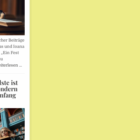
her Beiträge
us und Ioana
„Ein Fest
zu
iterlesen …
te ist
ondern
Anfang