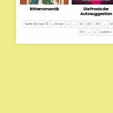
Ritterromantik
Die Praxis der
Autosuggestion
Seite 45 von 75
« Erste
«
...
10
20
30
...
4
70
...
»
Letzte »