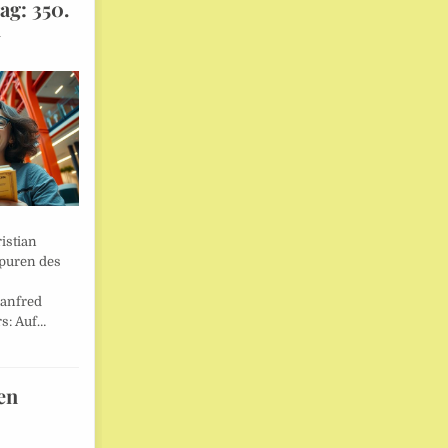
ag: 350.
l
istian
Spuren des
anfred
s: Auf…
en