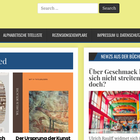
Search
for:
ALPHABETISCHE TITELLISTE
REZENSIONSEXEMPLARE
IMPRESSUM U. DATENSCHUT
NEWZS AUS DER BÜCH
ed
Über Geschmack l
sich nicht streite
doch?
ich
Der Ursprung der Kunst
Ulrich Raulff widmet sich 