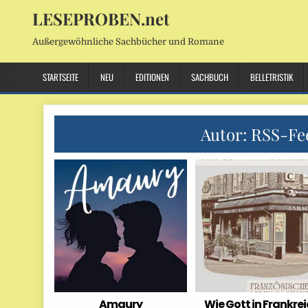
LESEPROBEN.net
Außergewöhnliche Sachbücher und Romane
STARTSEITE
NEU
EDITIONEN
SACHBUCH
BELLETRISTIK
Autor:
RSS-Fe
Amaury
Wie Gott in Frankre