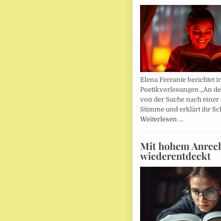
Elena Ferrante berichtet i
Poetikvorlesungen „An d
von der Suche nach einer
Stimme und erklärt ihr Sc
Weiterlesen …
Mit hohem Anrec
wiederentdeckt