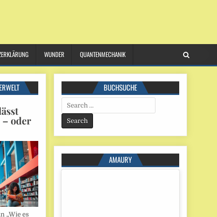
ZERKLÄRUNG
WUNDER
QUANTENMECHANIK
ERWELT
BUCHSUCHE
Search
ässt
for:
n – oder
AMAURY
in „Wie es