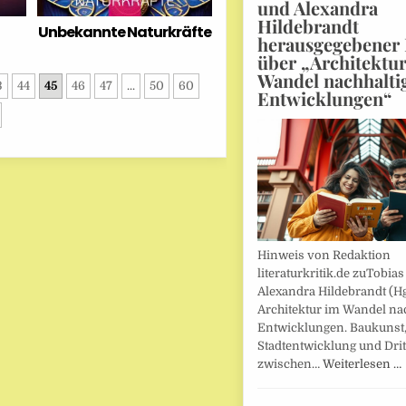
und Alexandra
Hildebrandt
Unbekannte Naturkräfte
herausgegebener
über „Architektu
Wandel nachhalti
3
44
45
46
47
...
50
60
Entwicklungen“
Hinweis von Redaktion
literaturkritik.de zuTobias
Alexandra Hildebrandt (Hg
Architektur im Wandel nac
Entwicklungen. Baukunst
Stadtentwicklung und Drit
zwischen…
Weiterlesen …