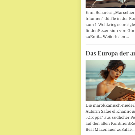
Emil Belzners „Marschier
träumen“ dürfte in der Ro
zum 1. Weltkrieg seinesgl
findenRezension von Gün
zuEmil…
Weiterlesen …
Das Europa der a
Die marokkanisch-nieder
Autorin Safae el Khannouss
„Oroppa“ aus südlicher Pe
auf den alten KontinentR
Beat Mazenauer zuSafae