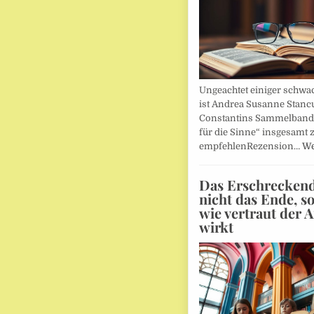
Ungeachtet einiger schwac
ist Andrea Susanne Stanc
Constantins Sammelband 
für die Sinne“ insgesamt 
empfehlenRezension…
We
Das Erschreckends
nicht das Ende, s
wie vertraut der 
wirkt