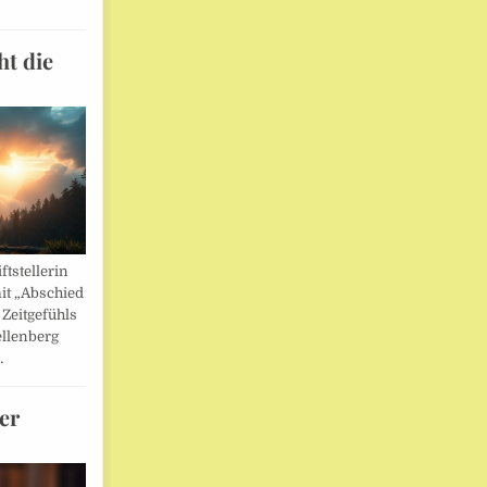
ht die
ftstellerin
it „Abschied
 Zeitgefühls
llenberg
…
er