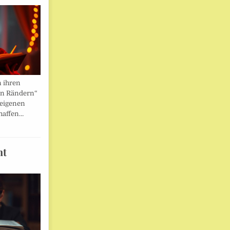
n ihren
en Rändern“
 eigenen
haffen…
ht