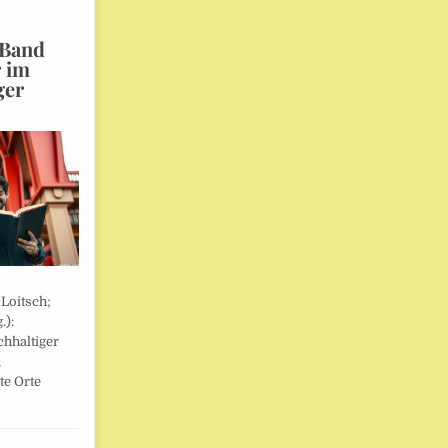
 Band
r im
ger
 Loitsch;
.):
hhaltiger
,
te Orte