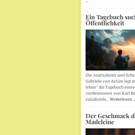
…
Ein Tagebuch suc
Öffentlichkeit
Die Journalistin und Schri
Gabriele von Arnim legt m
leben“ ihr Tagebuch eines
vorRezension von Karl Be
zuGabriele…
Weiterlesen 
Der Geschmack d
Madeleine