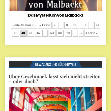
Das Mysterium von Malbackt
Seite 43 von 75
« Erste
«
...
10
20
30
...
41
42
43
44
45
...
50
60
70
...
»
Letzte »
NEWZS AUS DER BÜCHERWELT
Über Geschmack lässt sich nicht streiten
– oder doch?