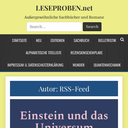
LESEPROBEN.net
Außergewöhnliche Sachbücher und Romane
Search
for:
STARTSEITE
NEU
EDITIONEN
SACHBUCH
BELLETRISTIK
ALPHABETISCHE TITELLISTE
REZENSIONSEXEMPLARE
IMPRESSUM U. DATENSCHUTZERKLÄRUNG
WUNDER
QUANTENMECHANIK
Autor:
RSS-Feed