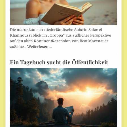
Die marokkanisch-niederländische Autorin Safae el
Khannoussi blickt in „Oroppa“ aus südlicher Perspektive
auf den alten KontinentRezension von Beat Mazenauer
zuSafae…
Weiterlesen …
Ein Tagebuch sucht die Öffentlichkeit