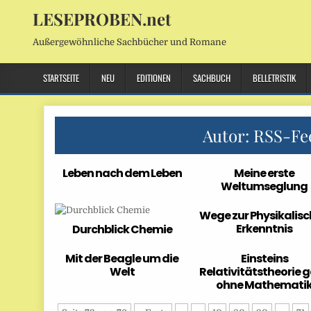
LESEPROBEN.net
Außergewöhnliche Sachbücher und Romane
STARTSEITE
NEU
EDITIONEN
SACHBUCH
BELLETRISTIK
Autor:
RSS-Fe
Leben nach dem Leben
Meine erste
Weltumseglung
Wege zur Physikalis
Erkenntnis
Durchblick Chemie
Mit der Beagle um die
Einsteins
Welt
Relativitätstheorie 
ohne Mathemati