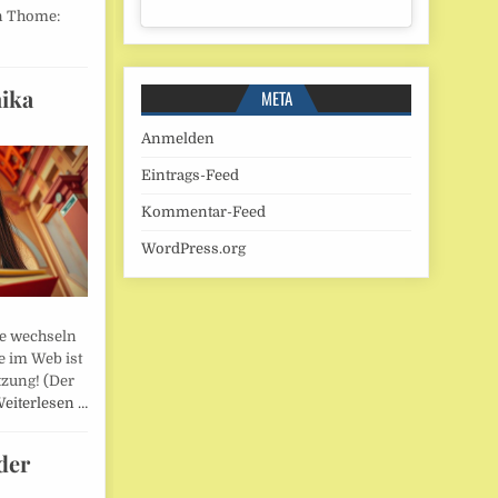
n Thome:
ika
META
Anmelden
Eintrags-Feed
Kommentar-Feed
WordPress.org
lle wechseln
e im Web ist
tzung! (Der
eiterlesen …
der