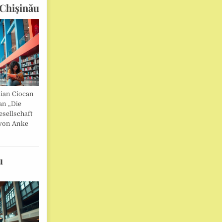
Chişinău
lian Ciocan
an „Die
esellschaft
von Anke
u