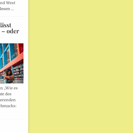
und West
lesen …
ässt
n – oder
in „Wie es
hte des
ierenden
chmacks: