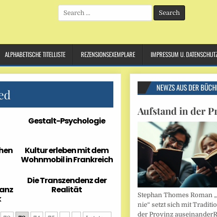
Search
for:
ALPHABETISCHE TITELLISTE
REZENSIONSEXEMPLARE
IMPRESSUM U. DATENSCHUT
NEWZS AUS DER BÜCH
ed
Aufstand in der P
Gestalt-Psychologie
chen
Kultur erleben mit dem
Wohnmobil in Frankreich
Die Transzendenz der
ganz
Realität
Stephan Thomes Roman „B
k
nie“ setzt sich mit Traditi
der Provinz auseinander