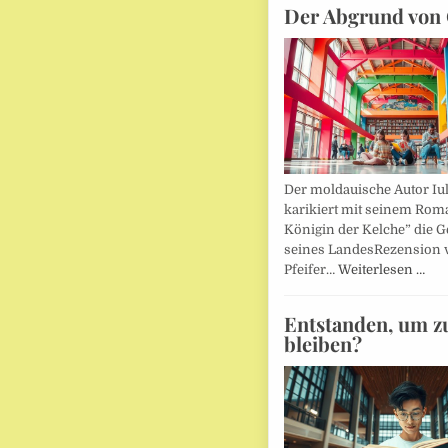
Der Abgrund von 
Der moldauische Autor Iu
karikiert mit seinem Rom
Königin der Kelche” die G
seines LandesRezension 
Pfeifer…
Weiterlesen …
Entstanden, um z
bleiben?