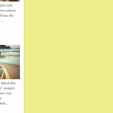
ibt sich
ren seiner
Frau, die
n …
. Band des
s“ zeugen
ten von
er
esen …