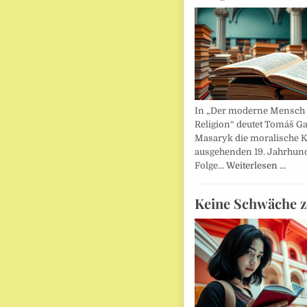
In „Der moderne Mensch 
Religion“ deutet Tomáš Ga
Masaryk die moralische K
ausgehenden 19. Jahrhund
Folge…
Weiterlesen …
Keine Schwäche z