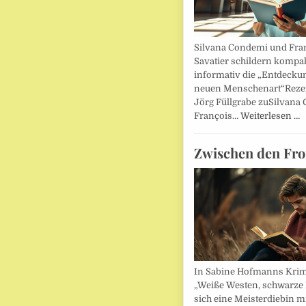
Silvana Condemi und Fra
Savatier schildern kompa
informativ die „Entdecku
neuen Menschenart“Reze
Jörg Füllgrabe zuSilvana
François…
Weiterlesen …
Zwischen den Fro
In Sabine Hofmanns Kri
„Weiße Westen, schwarze 
sich eine Meisterdiebin m