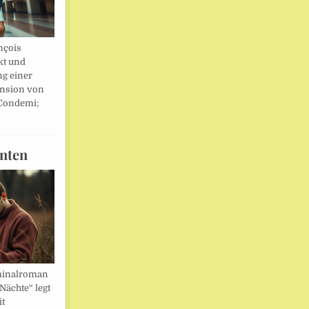
nçois
kt und
ng einer
nsion von
 Condemi;
nten
minalroman
Nächte“ legt
it