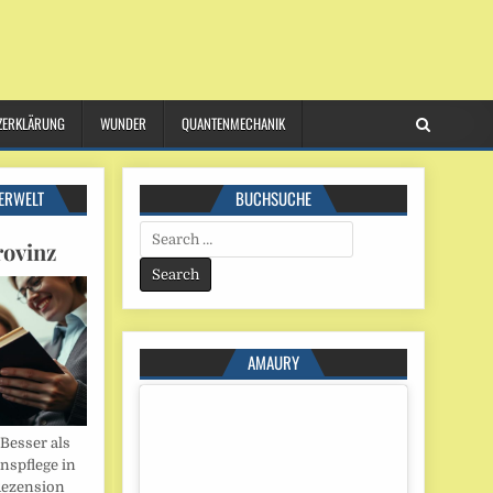
ZERKLÄRUNG
WUNDER
QUANTENMECHANIK
ERWELT
BUCHSUCHE
Search
rovinz
for:
AMAURY
esser als
onspflege in
Rezension