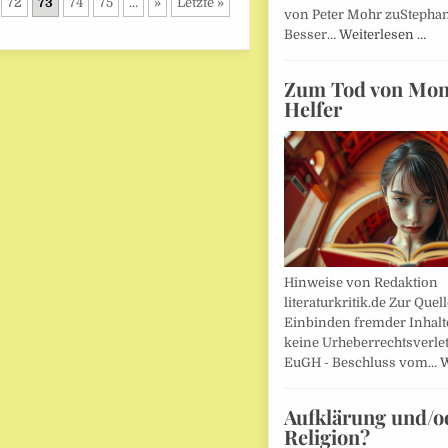
72
73
74
75
...
»
Letzte »
von Peter Mohr zuStepha
Besser…
Weiterlesen …
Zum Tod von Mon
Helfer
Hinweise von Redaktion
literaturkritik.de Zur Que
Einbinden fremder Inhalt
keine Urheberrechtsverle
EuGH - Beschluss vom…
W
Aufklärung und/o
Religion?