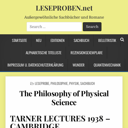
LESEPROBEN.net
Außergewöhnliche Sachbücher und Romane
Search
for:
STARTSEITE
NEU
EDITIONEN
SACHBUCH
BELLETRISTIK
ALPHABETISCHE TITELLISTE
REZENSIONSEXEMPLARE
IMPRESSUM U. DATENSCHUTZERKLÄRUNG
WUNDER
QUANTENMECHANIK
POSTED
LESEPROBE
,
PHILOSOPHIE
,
PHYSIK
,
SACHBUCH
IN
The Philosophy of Physical
Science
TARNER LECTURES 1938 –
CAMBRIDGE