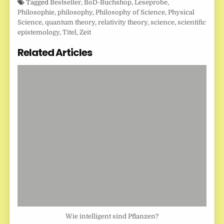
Tagged
Bestseller
,
BoD-Buchshop
,
Leseprobe
,
Philosophie
,
philosophy
,
Philosophy of Science
,
Physical
Science
,
quantum theory
,
relativity theory
,
science
,
scientific
epistemology
,
Titel
,
Zeit
Related Articles
Wie intelligent sind Pflanzen?