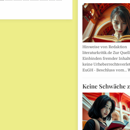
Hinweise von Redaktion
literaturkritik.de Zur Que
Einbinden fremder Inhalt
keine Urheberrechtsverle
EuGH - Beschluss vom…
W
Keine Schwäche z