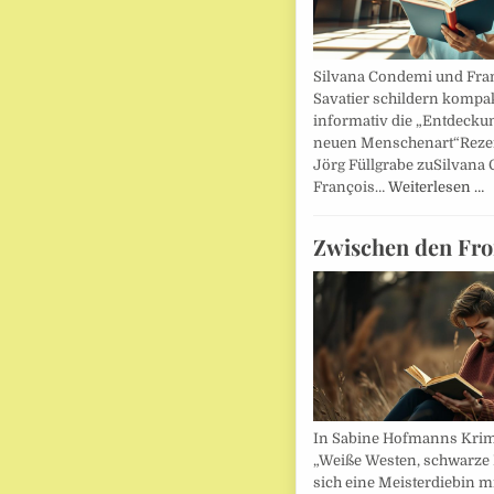
Silvana Condemi und Fra
Savatier schildern kompa
informativ die „Entdecku
neuen Menschenart“Reze
Jörg Füllgrabe zuSilvana
François…
Weiterlesen …
Zwischen den Fro
In Sabine Hofmanns Kri
„Weiße Westen, schwarze 
sich eine Meisterdiebin m