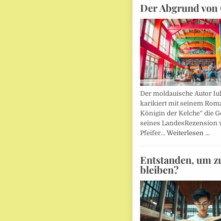
Der Abgrund von 
Der moldauische Autor Iu
karikiert mit seinem Rom
Königin der Kelche” die G
seines LandesRezension 
Pfeifer…
Weiterlesen …
Entstanden, um z
bleiben?