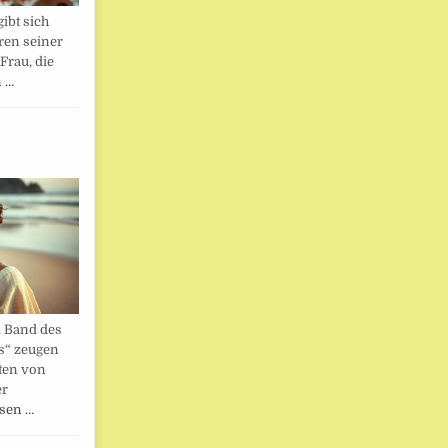
ibt sich
ren seiner
Frau, die
n …
. Band des
s“ zeugen
ten von
er
esen …