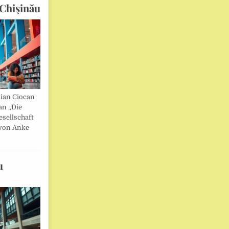
Chişinău
lian Ciocan
an „Die
esellschaft
von Anke
u