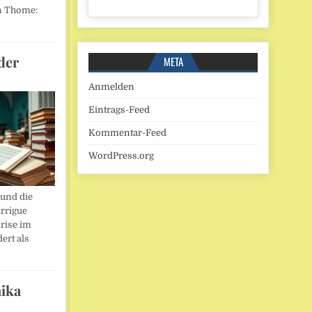
n Thome:
der
META
Anmelden
Eintrags-Feed
Kommentar-Feed
WordPress.org
und die
rrigue
rise im
ert als
ika