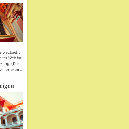
lle wechseln
e im Web ist
tzung! (Der
eiterlesen …
eigen