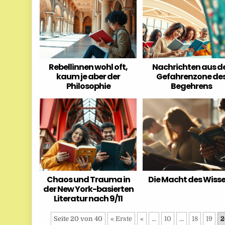
Rebellinnen wohl oft,
Nachrichten aus d
kaum je aber der
Gefahrenzone de
Philosophie
Begehrens
Chaos und Trauma in
Die Macht des Wiss
der New York-basierten
Literatur nach 9/11
Seite 20 von 40
« Erste
«
...
10
...
18
19
2