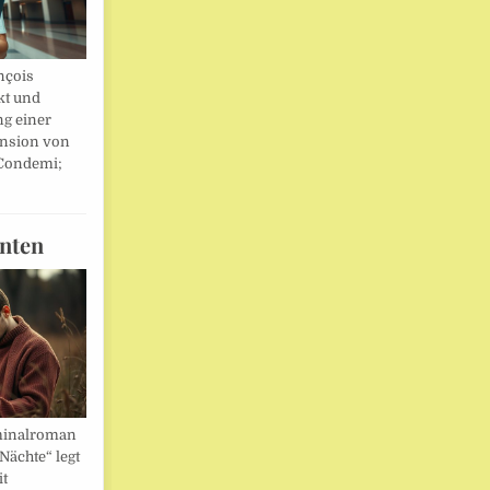
nçois
kt und
ng einer
nsion von
 Condemi;
nten
minalroman
Nächte“ legt
it