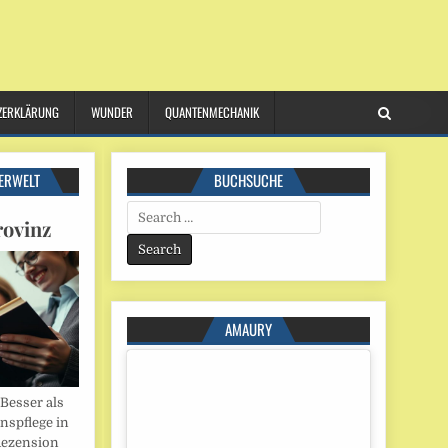
ZERKLÄRUNG
WUNDER
QUANTENMECHANIK
ERWELT
BUCHSUCHE
Search
rovinz
for:
AMAURY
esser als
onspflege in
Rezension