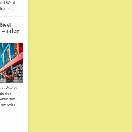
und West
lesen …
ässt
n – oder
in „Wie es
hte des
ierenden
chmacks: