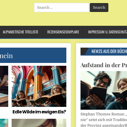
Search
for:
ALPHABETISCHE TITELLISTE
REZENSIONSEXEMPLARE
IMPRESSUM U. DATENSCHUT
NEWZS AUS DER BÜCH
mein
Aufstand in der P
Edle Wilde im ewigen Eis?
Stephan Thomes Roman „B
nie“ setzt sich mit Traditi
der Provinz auseinander