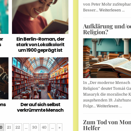
von Peter Mohr zuStepha
Besser…
Weiterlesen …
Aufklärung und/o
Religion?
er
Ein Berlin-Roman, der
s
stark von Lokalkolorit
um 1900 geprägt ist
In „Der moderne Mensch 
Religion“ deutet Tomáš Ga
Masaryk die moralische K
ausgehenden 19. Jahrhund
ens
Der auf sich selbst
Folge…
Weiterlesen …
verkrümmte Mensch
Zum Tod von Mon
Helfer
0
21
22
...
30
40
...
»