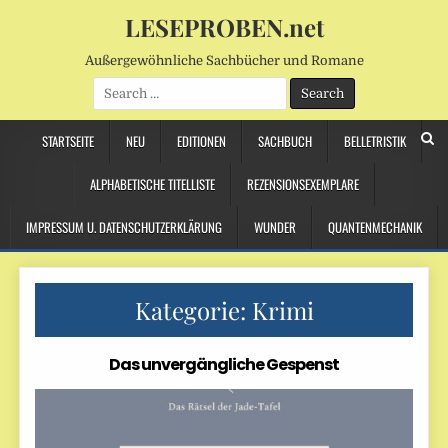
LESEPROBEN.net
Außergewöhnliche Sachbücher und Romane
Search
for:
STARTSEITE
NEU
EDITIONEN
SACHBUCH
BELLETRISTIK
ALPHABETISCHE TITELLISTE
REZENSIONSEXEMPLARE
IMPRESSUM U. DATENSCHUTZERKLÄRUNG
WUNDER
QUANTENMECHANIK
Kategorie:
Krimi
Das unvergängliche Gespenst