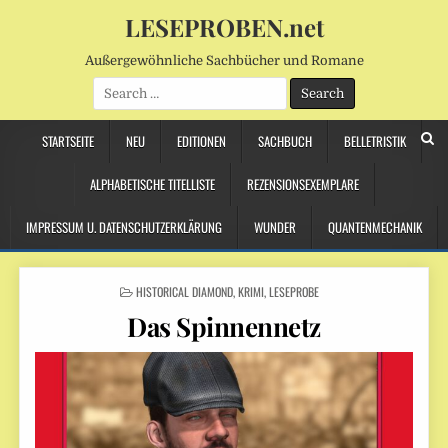
LESEPROBEN.net
Außergewöhnliche Sachbücher und Romane
Search
for:
STARTSEITE
NEU
EDITIONEN
SACHBUCH
BELLETRISTIK
ALPHABETISCHE TITELLISTE
REZENSIONSEXEMPLARE
IMPRESSUM U. DATENSCHUTZERKLÄRUNG
WUNDER
QUANTENMECHANIK
POSTED
HISTORICAL DIAMOND
,
KRIMI
,
LESEPROBE
IN
Das Spinnennetz