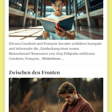
Silvana Condemi und François Savatier schildern kompakt
und informativ die „Entdeckung einer neuen
Menschenart“Rezension von Jörg Füllgrabe zuSilvana
Condemi; François…
Weiterlesen …
Zwischen den Fronten