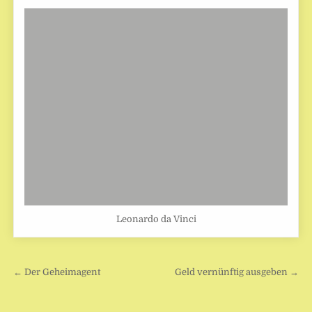
Leonardo da Vinci
Beitragsnavigation
← Der Geheimagent
Geld vernünftig ausgeben →