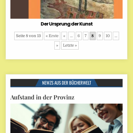
Der Ursprung der Kunst
Seite 8 von 13
« Erste
«
...
6
7
8
9
10
...
»
Letzte »
NEWZS AUS DER BÜCHERWELT
Aufstand in der Provinz