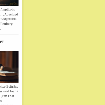
ftstellerin
it „Abschied
 Zeitgefühls
llenberg
…
er
her Beiträge
us und Ioana
„Ein Fest
zu