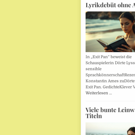
Lyrikdebüt ohne 
In „Exit Pan“ beweist die
Schauspielerin Dörte Lys
sensible
SprachkönnerschaftReze
Konstantin Ames zuDörte
Exit Pan. GedichteKlever V
Weiterlesen …
Viele bunte Lein
Titeln