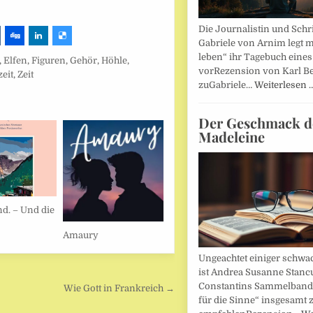
Die Journalistin und Schri
Gabriele von Arnim legt m
leben“ ihr Tagebuch eines
,
Elfen
,
Figuren
,
Gehör
,
Höhle
,
vorRezension von Karl Be
zeit
,
Zeit
zuGabriele…
Weiterlesen 
Der Geschmack d
Madeleine
nd. – Und die
Amaury
Ungeachtet einiger schwac
ist Andrea Susanne Stanc
Constantins Sammelband 
Wie Gott in Frankreich →
für die Sinne“ insgesamt 