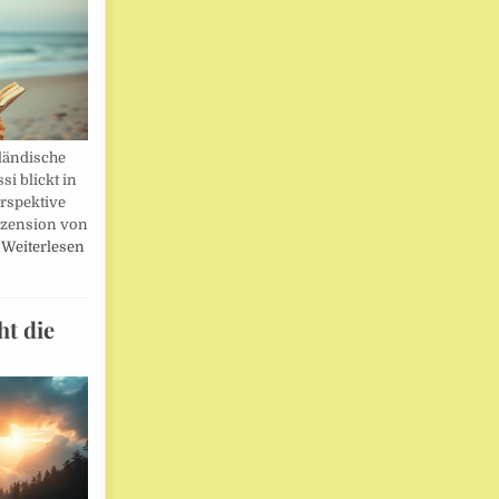
ländische
i blickt in
rspektive
ezension von
…
Weiterlesen
ht die