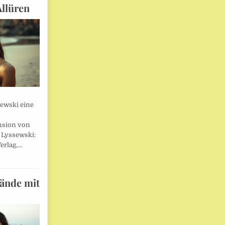
Allüren
sewski eine
nsion von
 Lyssewski:
erlag,…
wände mit