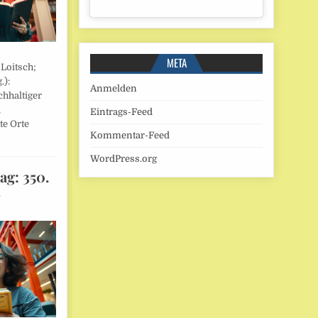
META
 Loitsch;
.):
Anmelden
hhaltiger
,
Eintrags-Feed
te Orte
Kommentar-Feed
WordPress.org
ag: 350.
l