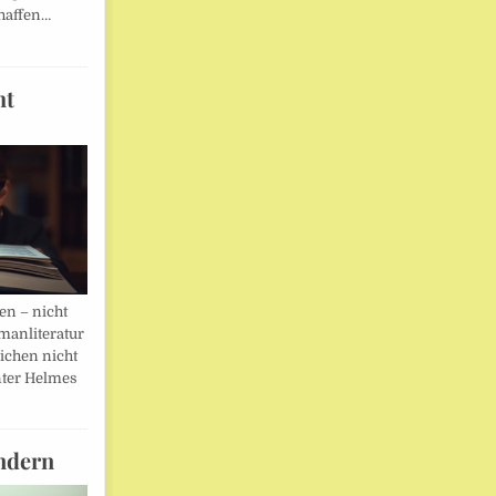
haffen…
ht
en – nicht
manliteratur
eichen nicht
ter Helmes
ndern