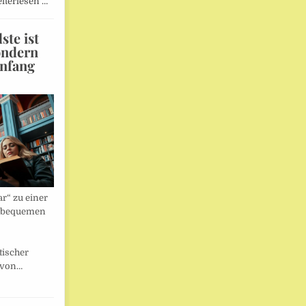
iterlesen …
te ist
ondern
Anfang
r“ zu einer
nbequemen
tischer
 von…