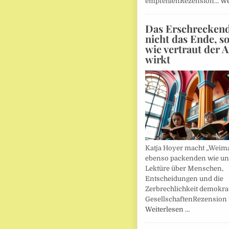
empfehlenRezension…
We
Das Erschreckends
nicht das Ende, s
wie vertraut der 
wirkt
Katja Hoyer macht „Weima
ebenso packenden wie u
Lektüre über Menschen,
Entscheidungen und die
Zerbrechlichkeit demokra
GesellschaftenRezension
Weiterlesen …