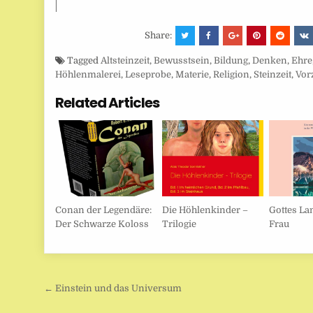
Share:
Tagged
Altsteinzeit
,
Bewusstsein
,
Bildung
,
Denken
,
Ehre
Höhlenmalerei
,
Leseprobe
,
Materie
,
Religion
,
Steinzeit
,
Vor
Related Articles
Conan der Legendäre:
Die Höhlenkinder –
Gottes La
Der Schwarze Koloss
Trilogie
Frau
Beitragsnavigation
← Einstein und das Universum