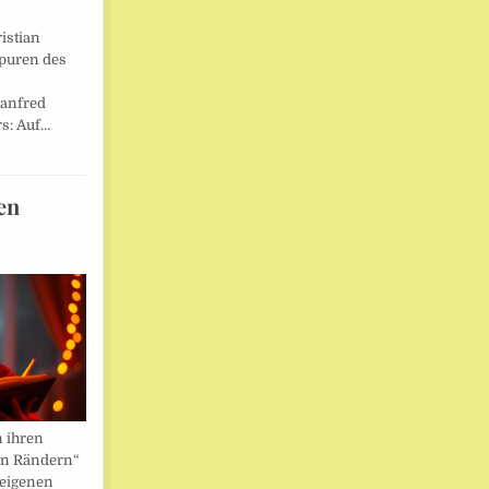
istian
Spuren des
anfred
s: Auf…
en
n ihren
en Rändern“
 eigenen