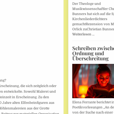
Der Theologe und
Musikwissenschaftler Chr
Bunners hat sich auf die 
Kirchenliederdichters
gemachtRezension von M
Orlick zuChristian Bunner
Weiterlesen …
Schreiben zwisch
Ordnung und
Überschreitung
ung?
rscheinung, die sich zeitgleich oder
n entwickelte. Sowohl Malerei und
teinzeit in Erscheinung. Zu den
Elena Ferrante berichtet i
 Jahre alten Elfenbeinfiguren aus
Poetikvorlesungen „An d
 Höhlenmalereien aus der Grotte
von der Suche nach einer
 Beitrag zur materiellen Organisation