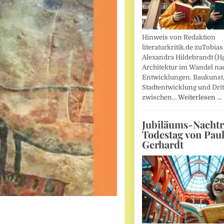
Hinweis von Redaktion
literaturkritik.de zuTobias
Alexandra Hildebrandt (Hg
Architektur im Wandel nac
Entwicklungen. Baukunst
Stadtentwicklung und Drit
zwischen…
Weiterlesen …
Jubiläums-Nachtr
Todestag von Pau
Gerhardt