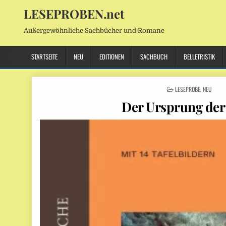
LESEPROBEN.net
Außergewöhnliche Sachbücher und Romane
STARTSEITE
NEU
EDITIONEN
SACHBUCH
BELLETRISTIK
POSTED
LESEPROBE
,
NEU
IN
Der Ursprung der