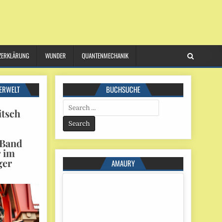
ZERKLÄRUNG
WUNDER
QUANTENMECHANIK
ERWELT
BUCHSUCHE
Search
itsch
for:
 Band
r im
ger
AMAURY