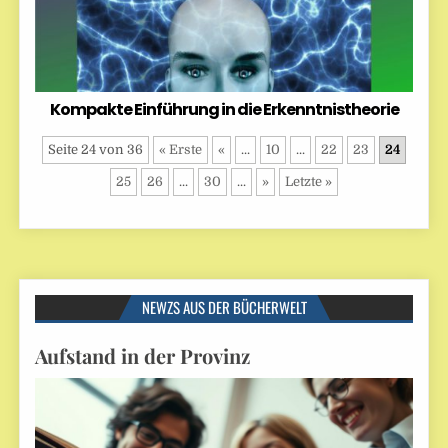
Kompakte Einführung in die Erkenntnistheorie
Seite 24 von 36
« Erste
«
...
10
...
22
23
24
25
26
...
30
...
»
Letzte »
NEWZS AUS DER BÜCHERWELT
Aufstand in der Provinz