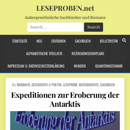
LESEPROBEN.net
Außergewöhnliche Sachbücher und Romane
Search
for:
STARTSEITE
NEU
EDITIONEN
SACHBUCH
BELLETRISTIK
ALPHABETISCHE TITELLISTE
REZENSIONSEXEMPLARE
IMPRESSUM U. DATENSCHUTZERKLÄRUNG
WUNDER
QUANTENMECHANIK
POSTED
BIOGRAFIE
,
GESCHICHTE U POLITIK
,
LESEPROBE
,
REISEBERICHTE
,
SACHBUCH
IN
Expeditionen zur Eroberung der
Antarktis