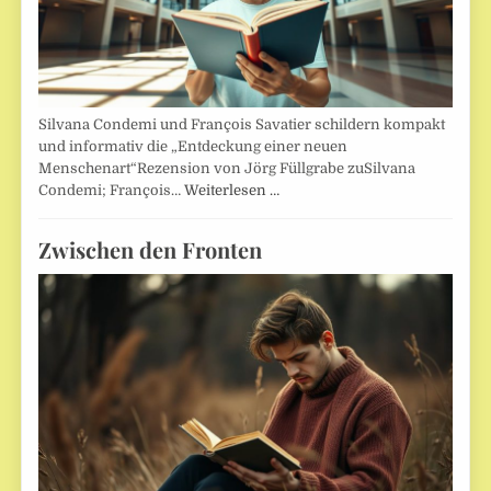
Silvana Condemi und François Savatier schildern kompakt
und informativ die „Entdeckung einer neuen
Menschenart“Rezension von Jörg Füllgrabe zuSilvana
Condemi; François…
Weiterlesen …
Zwischen den Fronten