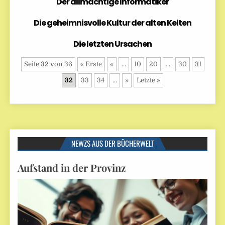
Der allmächtige Informatiker
Die geheimnisvolle Kultur der alten Kelten
Die letzten Ursachen
Seite 32 von 36
« Erste
«
...
10
20
...
30
31
32
33
34
...
»
Letzte »
NEWZS AUS DER BÜCHERWELT
Aufstand in der Provinz