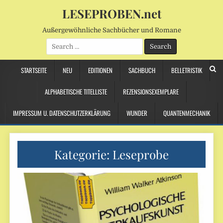
LESEPROBEN.net
Außergewöhnliche Sachbücher und Romane
Search
for:
STARTSEITE
NEU
EDITIONEN
SACHBUCH
BELLETRISTIK
ALPHABETISCHE TITELLISTE
REZENSIONSEXEMPLARE
IMPRESSUM U. DATENSCHUTZERKLÄRUNG
WUNDER
QUANTENMECHANIK
Kategorie:
Leseprobe