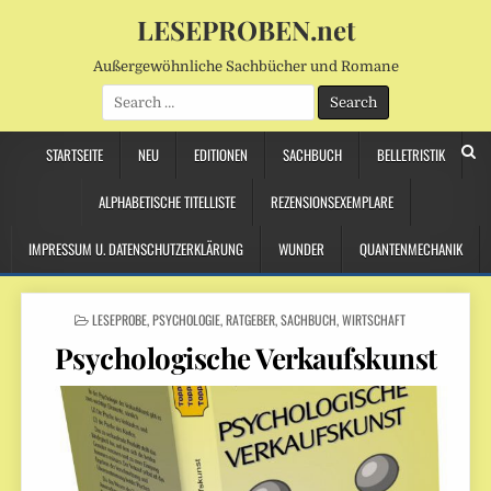
LESEPROBEN.net
Außergewöhnliche Sachbücher und Romane
Search
for:
STARTSEITE
NEU
EDITIONEN
SACHBUCH
BELLETRISTIK
ALPHABETISCHE TITELLISTE
REZENSIONSEXEMPLARE
IMPRESSUM U. DATENSCHUTZERKLÄRUNG
WUNDER
QUANTENMECHANIK
POSTED
LESEPROBE
,
PSYCHOLOGIE
,
RATGEBER
,
SACHBUCH
,
WIRTSCHAFT
IN
Psychologische Verkaufskunst