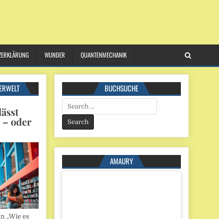
ZERKLÄRUNG
WUNDER
QUANTENMECHANIK
ERWELT
BUCHSUCHE
Search
ässt
for:
n – oder
AMAURY
in „Wie es