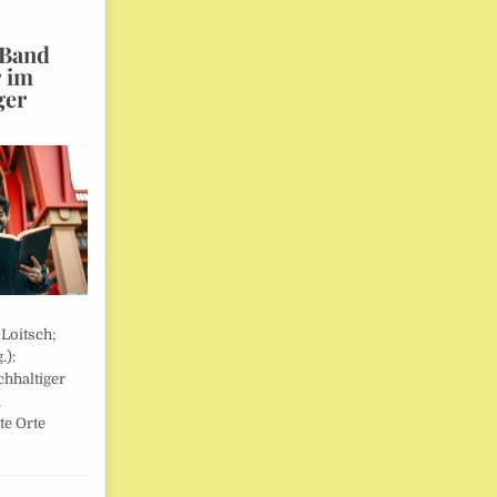
 Band
r im
ger
 Loitsch;
.):
hhaltiger
,
te Orte