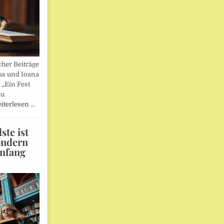
her Beiträge
us und Ioana
„Ein Fest
zu
iterlesen …
te ist
ondern
Anfang