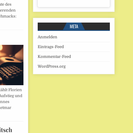
hte des
ierenden
chmacks:
META
Anmelden
Eintrags-Feed
Kommentar-Feed
WordPress.org
ählt Florien
Aufstieg und
annes
ietmar
itsch