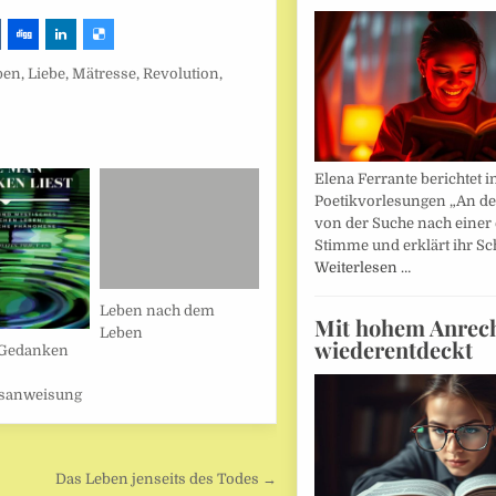
ben
,
Liebe
,
Mätresse
,
Revolution
,
Elena Ferrante berichtet i
Poetikvorlesungen „An d
von der Suche nach einer
Stimme und erklärt ihr Sc
Weiterlesen …
Leben nach dem
Mit hohem Anrec
Leben
wiederentdeckt
Gedanken
sanweisung
Das Leben jenseits des Todes →