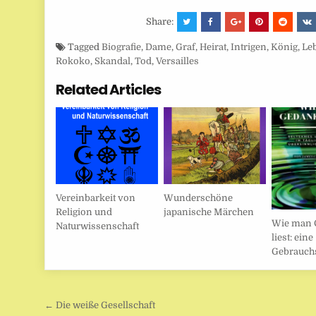
Share:
Tagged
Biografie
,
Dame
,
Graf
,
Heirat
,
Intrigen
,
König
,
Le
Rokoko
,
Skandal
,
Tod
,
Versailles
Related Articles
Vereinbarkeit von
Wunderschöne
Religion und
japanische Märchen
Wie man 
Naturwissenschaft
liest: eine
Gebrauch
Beitragsnavigation
← Die weiße Gesellschaft