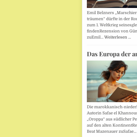
Emil Belzners „Marschier
träumen“ dürfte in der Ro
zum 1. Weltkrieg seinesgl
findenRezension von Gün
zuEmil…
Weiterlesen …
Das Europa der a
Die marokkanisch-nieder
Autorin Safae el Khannouss
„Oroppa“ aus südlicher Pe
auf den alten KontinentR
Beat Mazenauer zuSafae