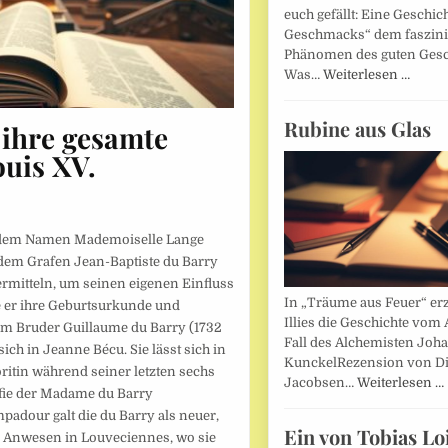
euch gefällt: Eine Geschic
Geschmacks“ dem faszin
Phänomen des guten Ges
Was…
Weiterlesen …
Rubine aus Glas
 ihre gesamte
ouis XV
.
ter dem Namen Mademoiselle Lange
dem Grafen Jean-Baptiste du Barry
vermitteln, um seinen eigenen Einfluss
In „Träume aus Feuer“ erz
e er ihre Geburtsurkunde und
Illies die Geschichte vom 
nem Bruder Guillaume du Barry (1732
Fall des Alchemisten Joh
ich in Jeanne Bécu. Sie lässt sich in
KunckelRezension von D
oritin während seiner letzten sechs
Jacobsen…
Weiterlesen …
rafie der Madame du Barry
padour galt die du Barry als neuer,
Ein von Tobias Lo
s Anwesen in Louveciennes, wo sie