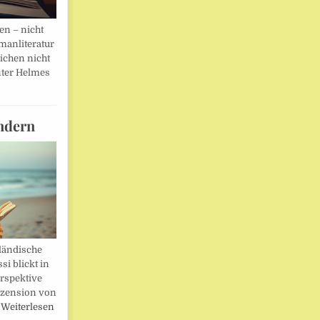
en – nicht
manliteratur
eichen nicht
ter Helmes
ndern
ländische
i blickt in
rspektive
ezension von
…
Weiterlesen