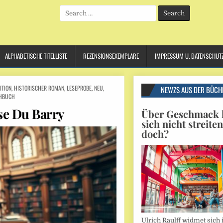
Search
for:
ALPHABETISCHE TITELLISTE
REZENSIONSEXEMPLARE
IMPRESSUM U. DATENSCHUT
ITION
,
HISTORISCHER ROMAN
,
LESEPROBE
,
NEU
,
NEWZS AUS DER BÜCH
HBUCH
e Du Barry
Über Geschmack l
sich nicht streite
doch?
Ulrich Raulff widmet sich 