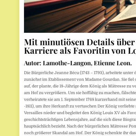
Mit minutiösen Details über
Karriere als Favoritin von L
Autor:
Lamothe-Langon, Etienne Leon.
Die Bürgerliche Jeanne Bécu (1743 – 1793), arbeitete un
zunächst im Etablissement von Madame Gourdan. Sie fiel 
auf, der plante, die 18-Jährige dem König als Mätresse zu 
am Hof zu vergrößern. Um sie hoffähig zu machen, fälscht
verheiratete sie am 1. September 1768 kurzerhand mit sei
-1811), um ihre Herkunft zu vertuschen Der König verliebte s
Versailles nieder und begleitet den König Louis XV als Fav
geschichtsträchtigen Lebensjahre, auf die sich diese Biog
hauptsächlich bezieht. Nach der bürgerlichen Mätresse Pom
noch größerer Skandal am Hof. Der König schenkte ihr da