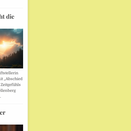
ht die
ftstellerin
it „Abschied
 Zeitgefühls
llenberg
…
er