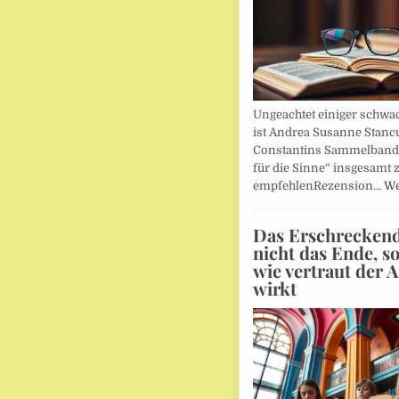
Ungeachtet einiger schwac
ist Andrea Susanne Stanc
Constantins Sammelband 
für die Sinne“ insgesamt 
empfehlenRezension…
We
Das Erschreckends
nicht das Ende, s
wie vertraut der 
wirkt