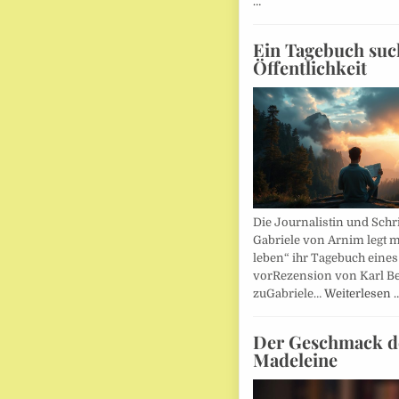
…
Ein Tagebuch suc
Öffentlichkeit
Die Journalistin und Schri
Gabriele von Arnim legt m
leben“ ihr Tagebuch eines
vorRezension von Karl Be
zuGabriele…
Weiterlesen 
Der Geschmack d
Madeleine