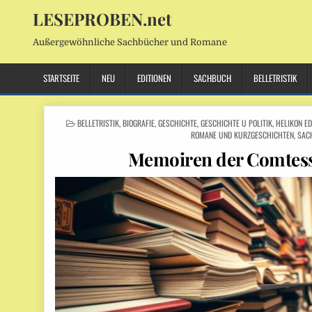
LESEPROBEN.net
Außergewöhnliche Sachbücher und Romane
STARTSEITE
NEU
EDITIONEN
SACHBUCH
BELLETRISTIK
POSTED
BELLETRISTIK
,
BIOGRAFIE
,
GESCHICHTE
,
GESCHICHTE U POLITIK
,
HELIKON ED
IN
ROMANE UND KURZGESCHICHTEN
,
SAC
Memoiren der Comtess