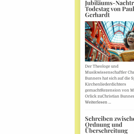
Jubiläums-Nachtr
Todestag von Pau
Gerhardt
Der Theologe und
Musikwissenschaftler Chr
Bunners hat sich auf die 
Kirchenliederdichters
gemachtRezension von M
Orlick zuChristian Bunner
Weiterlesen …
Schreiben zwisch
Ordnung und
Überschreitung