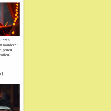
n ihren
en Rändern“
 eigenen
haffen…
ht