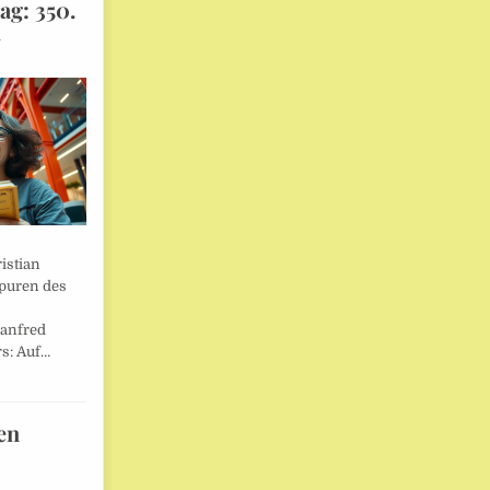
ag: 350.
l
istian
Spuren des
anfred
s: Auf…
en