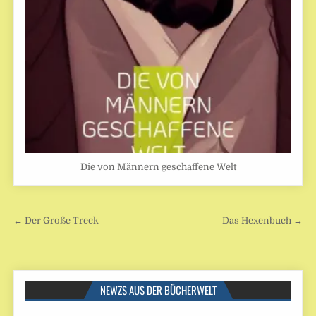
Die von Männern geschaffene Welt
Beitragsnavigation
← Der Große Treck
Das Hexenbuch →
NEWZS AUS DER BÜCHERWELT