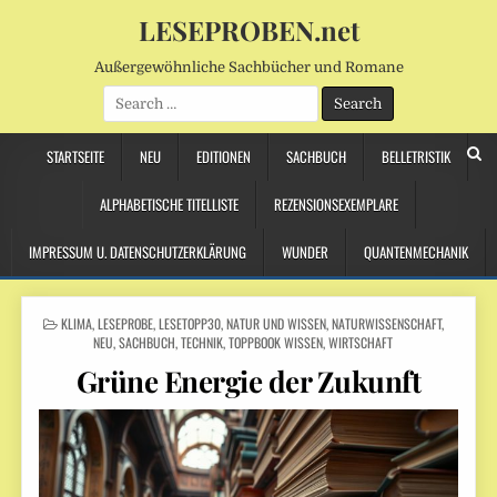
LESEPROBEN.net
Außergewöhnliche Sachbücher und Romane
Search
for:
STARTSEITE
NEU
EDITIONEN
SACHBUCH
BELLETRISTIK
ALPHABETISCHE TITELLISTE
REZENSIONSEXEMPLARE
IMPRESSUM U. DATENSCHUTZERKLÄRUNG
WUNDER
QUANTENMECHANIK
POSTED
KLIMA
,
LESEPROBE
,
LESETOPP30
,
NATUR UND WISSEN
,
NATURWISSENSCHAFT
,
IN
NEU
,
SACHBUCH
,
TECHNIK
,
TOPPBOOK WISSEN
,
WIRTSCHAFT
Grüne Energie der Zukunft