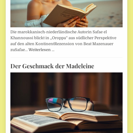
Die marokkanisch-niederländische Autorin Safae el
Khannoussi blickt in „Oroppa“ aus südlicher Perspektive
auf den alten KontinentRezension von Beat Mazenauer
zuSafae…
Weiterlesen …
Der Geschmack der Madeleine