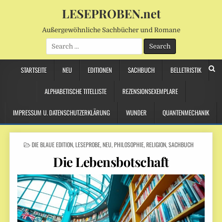
LESEPROBEN.net
Außergewöhnliche Sachbücher und Romane
Search
for:
STARTSEITE
NEU
EDITIONEN
SACHBUCH
BELLETRISTIK
ALPHABETISCHE TITELLISTE
REZENSIONSEXEMPLARE
IMPRESSUM U. DATENSCHUTZERKLÄRUNG
WUNDER
QUANTENMECHANIK
POSTED
DIE BLAUE EDITION
,
LESEPROBE
,
NEU
,
PHILOSOPHIE
,
RELIGION
,
SACHBUCH
IN
Die Lebensbotschaft