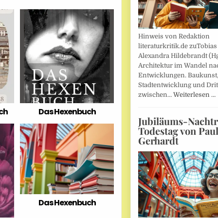
Hinweis von Redaktion
literaturkritik.de zuTobias
Alexandra Hildebrandt (Hg
Architektur im Wandel nac
Entwicklungen. Baukunst
Stadtentwicklung und Drit
zwischen…
Weiterlesen …
ich
Das Hexenbuch
Jubiläums-Nachtr
Todestag von Pau
Gerhardt
Das Hexenbuch