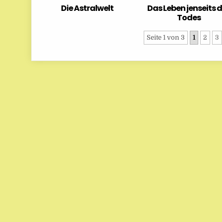
Die Astralwelt
Das Leben jenseits 
Todes
Seite 1 von 3
1
2
3