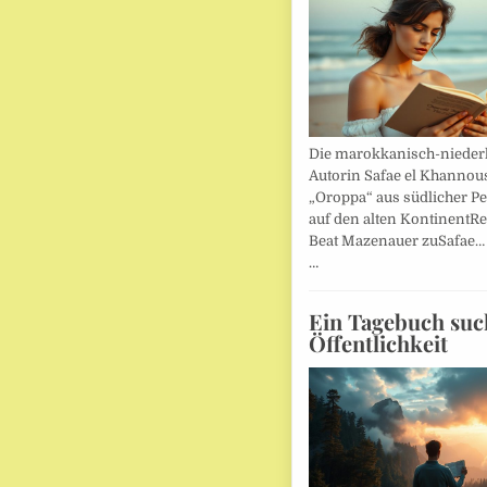
Die marokkanisch-nieder
Autorin Safae el Khannouss
„Oroppa“ aus südlicher Pe
auf den alten KontinentR
Beat Mazenauer zuSafae
…
Ein Tagebuch suc
Öffentlichkeit