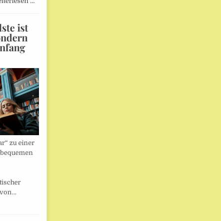
iterlesen …
te ist
ondern
Anfang
r“ zu einer
nbequemen
tischer
 von…