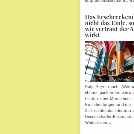
empfehlenRezension…
We
Das Erschreckends
nicht das Ende, s
wie vertraut der 
wirkt
Katja Hoyer macht „Weima
ebenso packenden wie u
Lektüre über Menschen,
Entscheidungen und die
Zerbrechlichkeit demokra
GesellschaftenRezension
Weiterlesen …