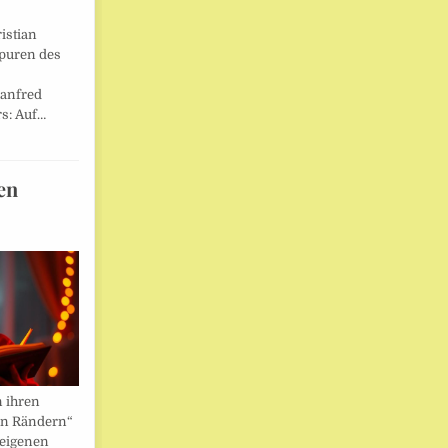
istian
Spuren des
anfred
s: Auf…
en
n ihren
en Rändern“
 eigenen