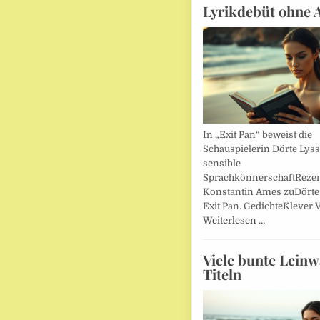
Lyrikdebüt ohne 
In „Exit Pan“ beweist die
Schauspielerin Dörte Lys
sensible
SprachkönnerschaftReze
Konstantin Ames zuDörte
Exit Pan. GedichteKlever V
Weiterlesen …
Viele bunte Lein
Titeln