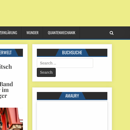
ZERKLÄRUNG
WUNDER
QUANTENMECHANIK
ERWELT
BUCHSUCHE
Search
itsch
for:
 Band
r im
ger
AMAURY