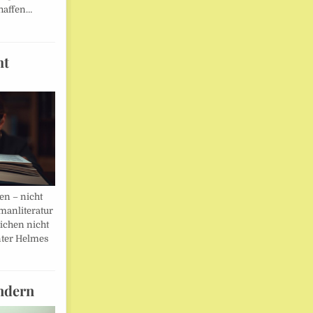
haffen…
ht
en – nicht
manliteratur
eichen nicht
ter Helmes
ndern