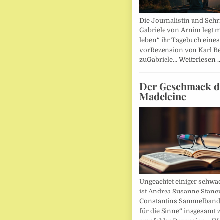
Die Journalistin und Schri
Gabriele von Arnim legt m
leben“ ihr Tagebuch eines
vorRezension von Karl Be
zuGabriele…
Weiterlesen 
Der Geschmack d
Madeleine
Ungeachtet einiger schwac
ist Andrea Susanne Stanc
Constantins Sammelband 
für die Sinne“ insgesamt 