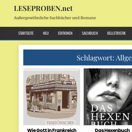
LESEPROBEN.net
Außergewöhnliche Sachbücher und Romane
STARTSEITE
NEU
EDITIONEN
SACHBUCH
BELLETRISTIK
Schlagwort:
Allg
Wie Gott in Frankreich
Das Hexenbuch