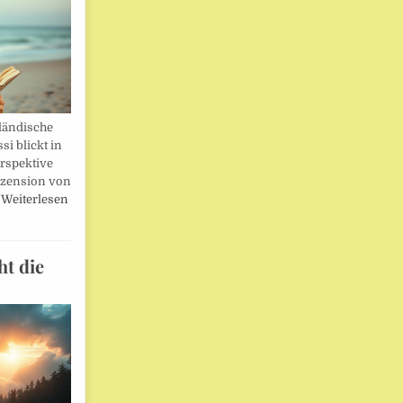
ländische
i blickt in
rspektive
ezension von
…
Weiterlesen
ht die