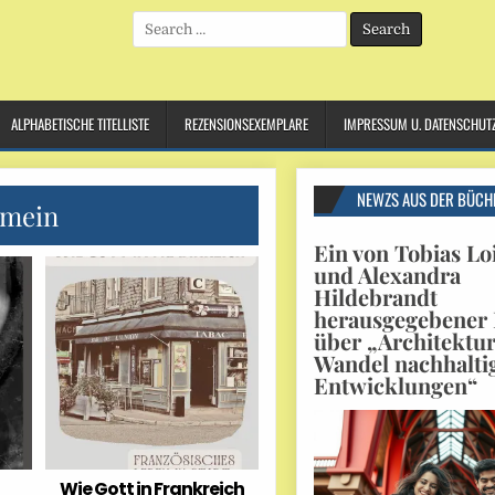
Search
for:
ALPHABETISCHE TITELLISTE
REZENSIONSEXEMPLARE
IMPRESSUM U. DATENSCHUT
NEWZS AUS DER BÜCH
emein
Ein von Tobias Lo
und Alexandra
Hildebrandt
herausgegebener
über „Architektu
Wandel nachhalti
Entwicklungen“
Wie Gott in Frankreich