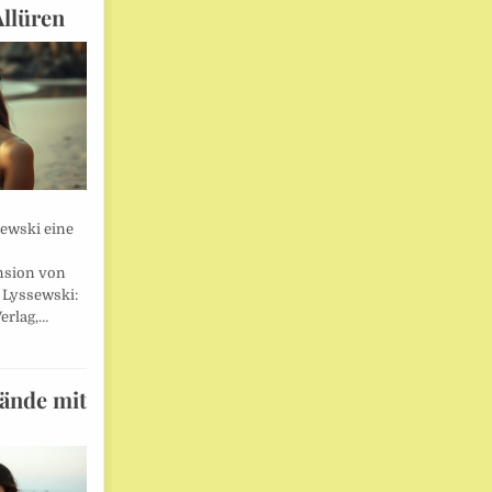
Allüren
sewski eine
nsion von
 Lyssewski:
erlag,…
wände mit