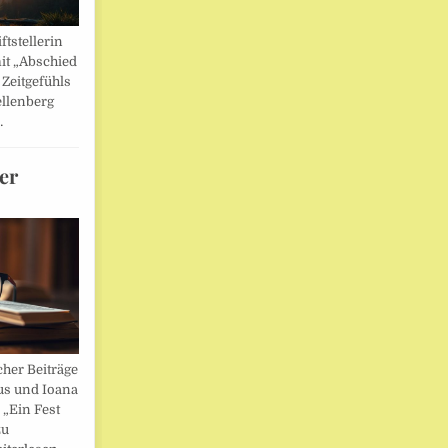
ftstellerin
it „Abschied
 Zeitgefühls
llenberg
…
er
her Beiträge
us und Ioana
„Ein Fest
zu