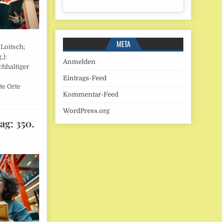
META
 Loitsch;
.):
Anmelden
hhaltiger
,
Eintrags-Feed
te Orte
Kommentar-Feed
WordPress.org
ag: 350.
l