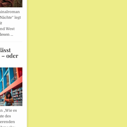
minalroman
Nächte“ legt
it
und West
lesen …
ässt
n – oder
in „Wie es
hte des
ierenden