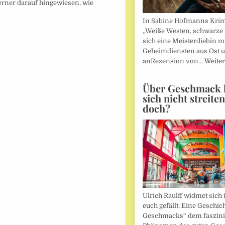
erner darauf hingewiesen, wie
In Sabine Hofmanns Kri
„Weiße Westen, schwarze 
sich eine Meisterdiebin m
Geheimdiensten aus Ost 
anRezension von…
Weiter
Über Geschmack l
sich nicht streite
doch?
Ulrich Raulff widmet sich 
euch gefällt: Eine Geschic
Geschmacks“ dem faszin