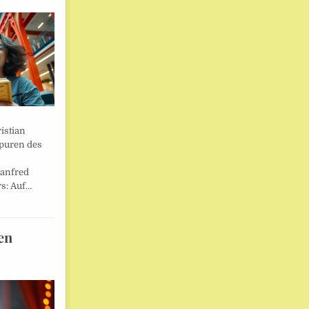
istian
Spuren des
anfred
s: Auf…
en