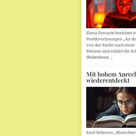
Elena Ferrante berichtet i
Poetikvorlesungen „An d
von der Suche nach einer
Stimme und erklärt ihr Sc
Weiterlesen …
Mit hohem Anrec
wiederentdeckt
Emil Belzners „Marschier