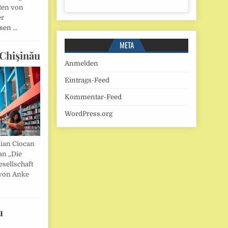
ten von
er
esen …
META
Chişinău
Anmelden
Eintrags-Feed
Kommentar-Feed
WordPress.org
lian Ciocan
an „Die
esellschaft
von Anke
u