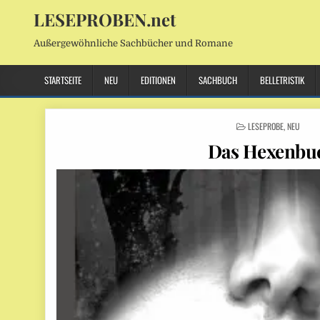
LESEPROBEN.net
Außergewöhnliche Sachbücher und Romane
STARTSEITE
NEU
EDITIONEN
SACHBUCH
BELLETRISTIK
POSTED
LESEPROBE
,
NEU
IN
Das Hexenbu