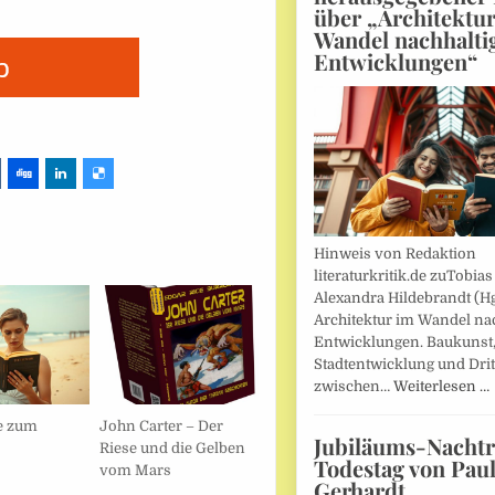
über „Architektu
Wandel nachhalti
Entwicklungen“
Hinweis von Redaktion
literaturkritik.de zuTobias
Alexandra Hildebrandt (Hg
Architektur im Wandel nac
Entwicklungen. Baukunst
Stadtentwicklung und Drit
zwischen…
Weiterlesen …
e zum
John Carter – Der
Jubiläums-Nachtr
Riese und die Gelben
Todestag von Pau
vom Mars
Gerhardt