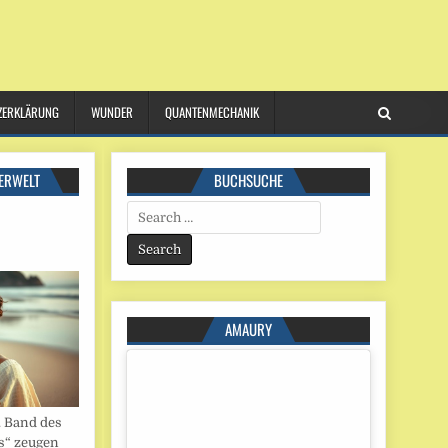
ZERKLÄRUNG
WUNDER
QUANTENMECHANIK
ERWELT
BUCHSUCHE
Search
for:
AMAURY
. Band des
s“ zeugen