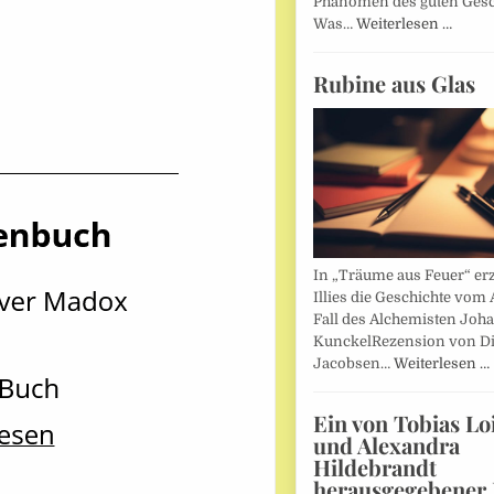
Phänomen des guten Ges
Was…
Weiterlesen …
Rubine aus Glas
In „Träume aus Feuer“ erz
Illies die Geschichte vom 
Fall des Alchemisten Joh
KunckelRezension von D
Jacobsen…
Weiterlesen …
Ein von Tobias Lo
und Alexandra
Hildebrandt
herausgegebener