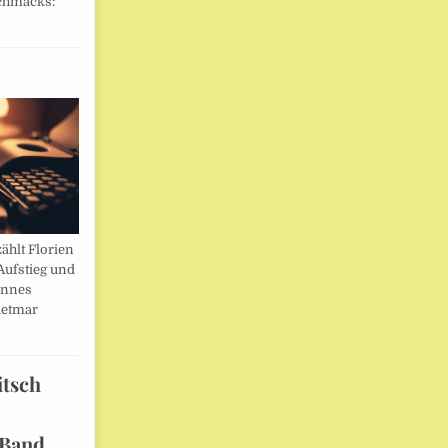
chmacks:
ählt Florien
Aufstieg und
annes
ietmar
itsch
 Band