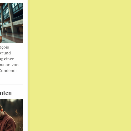
nçois
kt und
ng einer
nsion von
 Condemi;
nten