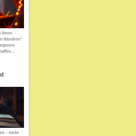
n ihren
en Rändern“
 eigenen
haffen…
ht
en – nicht