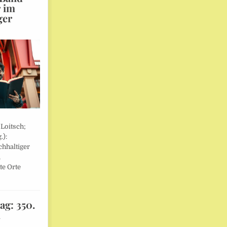
r im
ger
 Loitsch;
.):
hhaltiger
,
te Orte
ag: 350.
l