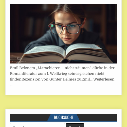
Emil Belzners „Marschieren – nicht träumen“ dürfte in der
Romanliteratur zum 1. Weltkrieg seinesgleichen nicht
findenRezension von Günter Helmes zuEmil…
Weiterlesen
…
BUCHSUCHE
Search