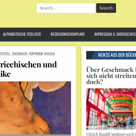
Search
for:
ALPHABETISCHE TITELLISTE
REZENSIONSEXEMPLARE
IMPRESSUM U. DATENSCHUT
TSTITEL
,
SACHBUCH
,
TOPPBOOK WISSEN
NEWZS AUS DER BÜCH
riechischen und
Über Geschmack l
ike
sich nicht streite
doch?
Ulrich Raulff widmet sich 