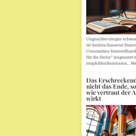
Ungeachtet einiger schwac
ist Andrea Susanne Stanc
Constantins Sammelband 
für die Sinne“ insgesamt 
empfehlenRezension…
We
Das Erschreckends
nicht das Ende, s
wie vertraut der 
wirkt