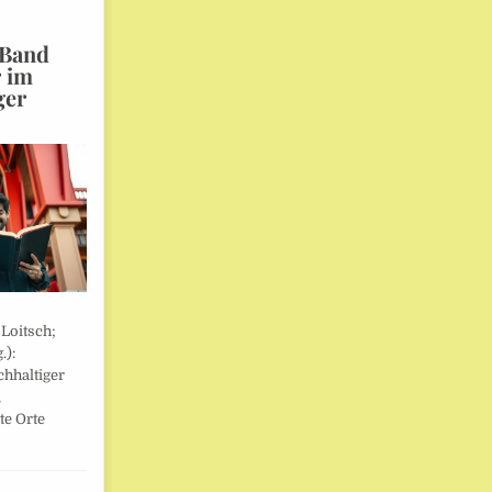
 Band
r im
ger
 Loitsch;
.):
hhaltiger
,
te Orte