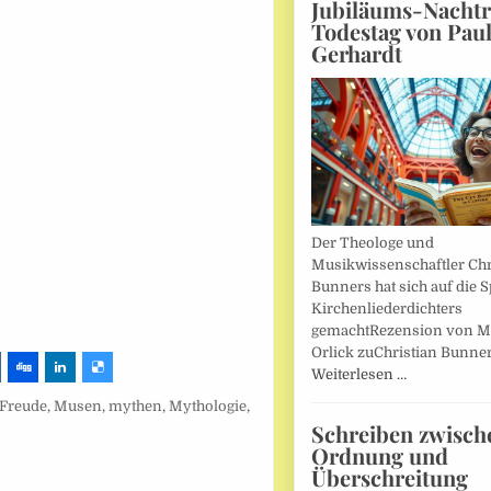
Jubiläums-Nachtr
Todestag von Pau
Gerhardt
Der Theologe und
Musikwissenschaftler Chr
Bunners hat sich auf die 
Kirchenliederdichters
gemachtRezension von M
Orlick zuChristian Bunner
Weiterlesen …
Freude
,
Musen
,
mythen
,
Mythologie
,
Schreiben zwisch
Ordnung und
Überschreitung