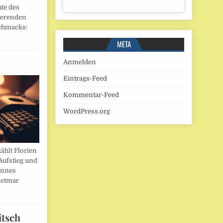
hte des
ierenden
chmacks:
META
Anmelden
Eintrags-Feed
Kommentar-Feed
WordPress.org
ählt Florien
Aufstieg und
annes
ietmar
itsch