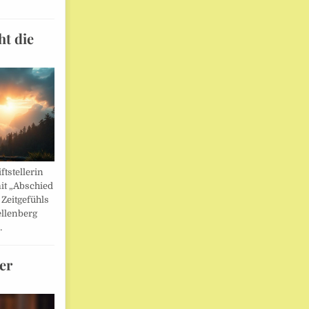
ht die
ftstellerin
it „Abschied
 Zeitgefühls
llenberg
…
er