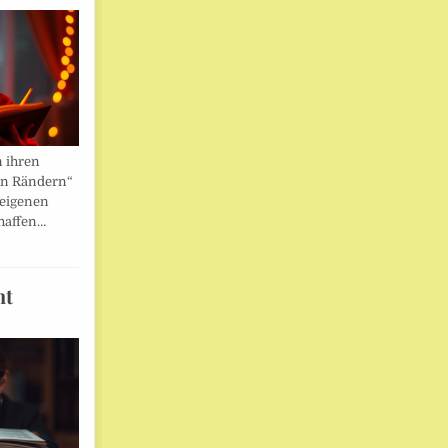
n ihren
en Rändern“
 eigenen
haffen…
ht