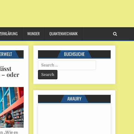
ZERKLÄRUNG
WUNDER
QUANTENMECHANIK
ERWELT
BUCHSUCHE
Search
ässt
for:
n – oder
AMAURY
in „Wie es