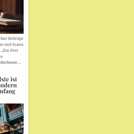
her Beiträge
us und Ioana
„Ein Fest
zu
iterlesen …
te ist
ondern
Anfang