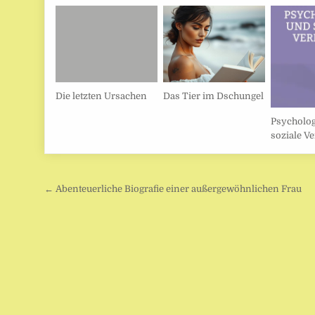
Die letzten Ursachen
Das Tier im Dschungel
Psycholog
soziale V
Beitragsnavigation
← Abenteuerliche Biografie einer außergewöhnlichen Frau