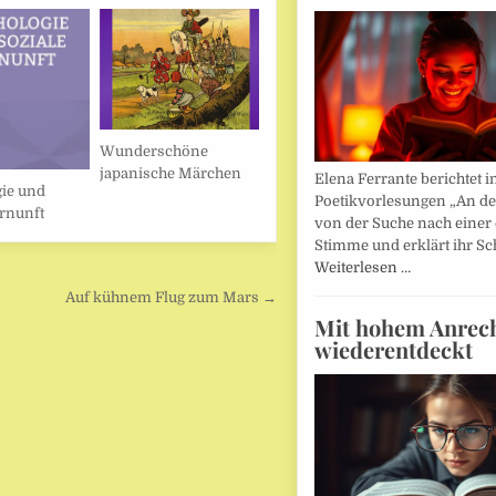
Wunderschöne
japanische Märchen
Elena Ferrante berichtet i
ie und
Poetikvorlesungen „An d
ernunft
von der Suche nach einer
Stimme und erklärt ihr Sc
Weiterlesen …
Auf kühnem Flug zum Mars →
Mit hohem Anrec
wiederentdeckt