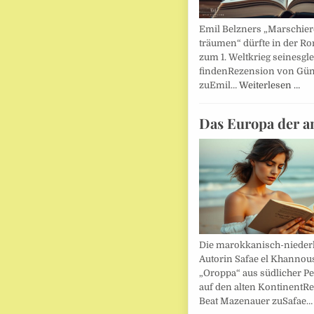
Emil Belzners „Marschier
träumen“ dürfte in der Ro
zum 1. Weltkrieg seinesgl
findenRezension von Gün
zuEmil…
Weiterlesen …
Das Europa der a
Die marokkanisch-nieder
Autorin Safae el Khannouss
„Oroppa“ aus südlicher Pe
auf den alten KontinentR
Beat Mazenauer zuSafae