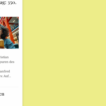
ag: 350.
l
istian
Spuren des
anfred
s: Auf…
en