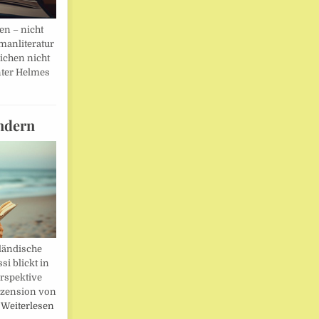
en – nicht
manliteratur
eichen nicht
ter Helmes
ndern
ländische
i blickt in
rspektive
ezension von
…
Weiterlesen