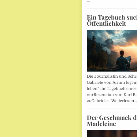
…
Ein Tagebuch suc
Öffentlichkeit
Die Journalistin und Schri
Gabriele von Arnim legt m
leben“ ihr Tagebuch eines
vorRezension von Karl Be
zuGabriele…
Weiterlesen 
Der Geschmack d
Madeleine