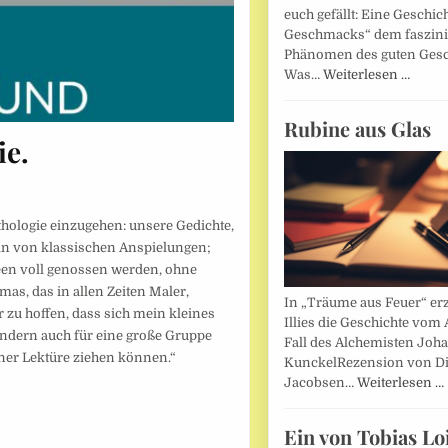
euch gefällt: Eine Geschic
Geschmacks“ dem faszin
Phänomen des guten Ges
Was…
Weiterlesen …
Rubine aus Glas
ie.
thologie einzugehen: unsere Gedichte,
n von klassischen Anspielungen;
en voll genossen werden, ohne
as, das in allen Zeiten Maler,
In „Träume aus Feuer“ erz
ur zu hoffen, dass sich mein kleines
Illies die Geschichte vom 
ondern auch für eine große Gruppe
Fall des Alchemisten Joh
iner Lektüre ziehen können.“
KunckelRezension von D
Jacobsen…
Weiterlesen …
Ein von Tobias Lo