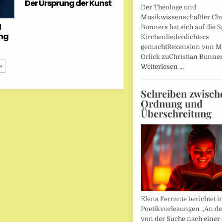
Der Ursprung der Kunst
Der Theologe und
Musikwissenschaftler Chr
d
Bunners hat sich auf die 
ung
Kirchenliederdichters
gemachtRezension von M
Orlick zuChristian Bunner
»
Weiterlesen …
Schreiben zwisch
Ordnung und
Überschreitung
Elena Ferrante berichtet i
Poetikvorlesungen „An d
von der Suche nach einer