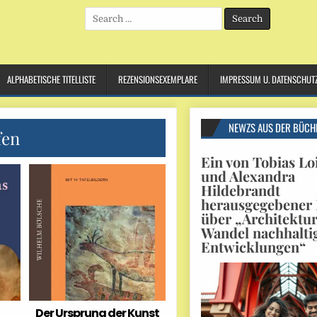
Search
for:
ALPHABETISCHE TITELLISTE
REZENSIONSEXEMPLARE
IMPRESSUM U. DATENSCHUT
NEWZS AUS DER BÜCH
fen
Ein von Tobias Lo
und Alexandra
Hildebrandt
herausgegebener
über „Architektu
Wandel nachhalti
Entwicklungen“
Der Ursprung der Kunst