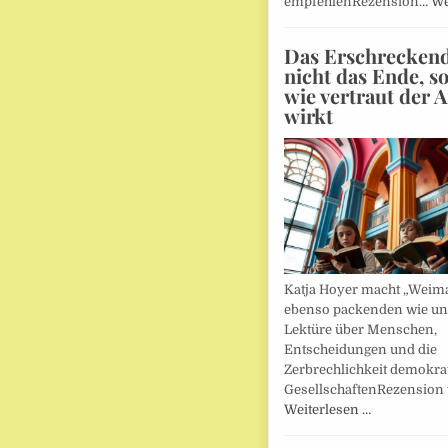
empfehlenRezension…
We
Das Erschreckends
nicht das Ende, s
wie vertraut der 
wirkt
Katja Hoyer macht „Weima
ebenso packenden wie u
Lektüre über Menschen,
Entscheidungen und die
Zerbrechlichkeit demokra
GesellschaftenRezension
Weiterlesen …