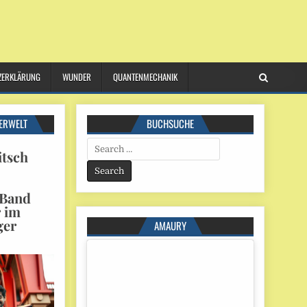
ZERKLÄRUNG
WUNDER
QUANTENMECHANIK
ERWELT
BUCHSUCHE
Search
itsch
for:
 Band
r im
ger
AMAURY