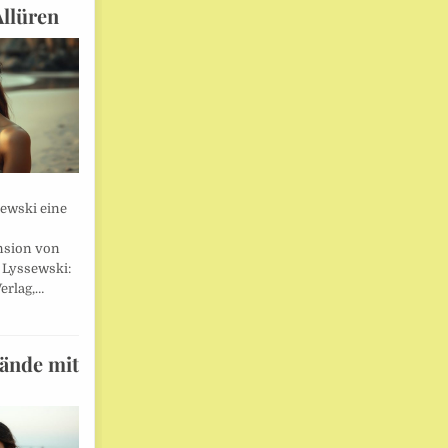
Allüren
sewski eine
nsion von
 Lyssewski:
erlag,…
wände mit