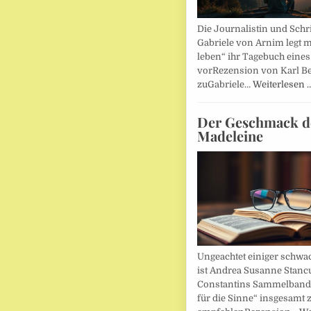
Die Journalistin und Schri
Gabriele von Arnim legt m
leben“ ihr Tagebuch eines
vorRezension von Karl Be
zuGabriele…
Weiterlesen 
Der Geschmack d
Madeleine
Ungeachtet einiger schwac
ist Andrea Susanne Stanc
Constantins Sammelband 
für die Sinne“ insgesamt 