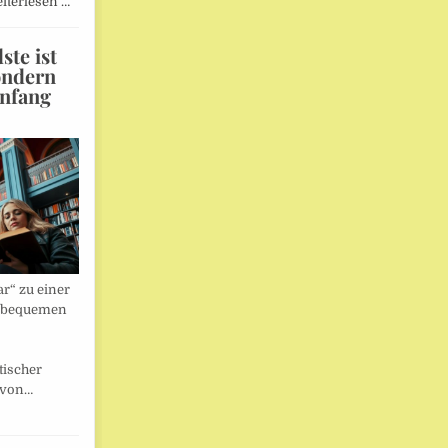
iterlesen …
te ist
ondern
Anfang
r“ zu einer
nbequemen
tischer
 von…