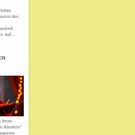
istian
Spuren des
anfred
s: Auf…
en
n ihren
en Rändern“
 eigenen