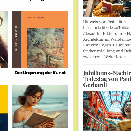
Hinweis von Redaktion
literaturkritik.de zuTobias
Alexandra Hildebrandt (Hg
Architektur im Wandel nac
Entwicklungen. Baukunst
Stadtentwicklung und Drit
zwischen…
Weiterlesen …
Jubiläums-Nachtr
Der Ursprung der Kunst
Todestag von Pau
Gerhardt