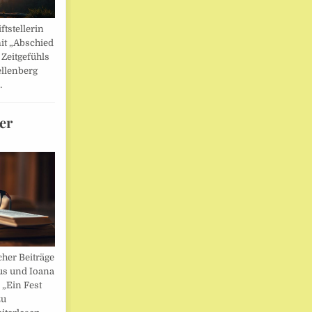
ftstellerin
it „Abschied
 Zeitgefühls
llenberg
…
er
her Beiträge
us und Ioana
„Ein Fest
zu