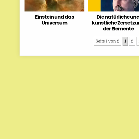
Einstein und das
Die natürliche un
Universum
künstliche Zersetz
der Elemente
Seite 1 von 2
1
2