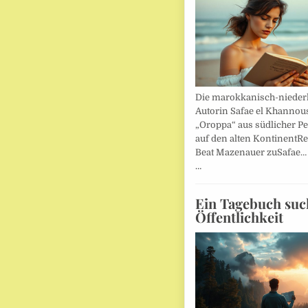
Die marokkanisch-nieder
Autorin Safae el Khannouss
„Oroppa“ aus südlicher Pe
auf den alten KontinentR
Beat Mazenauer zuSafae
…
Ein Tagebuch suc
Öffentlichkeit