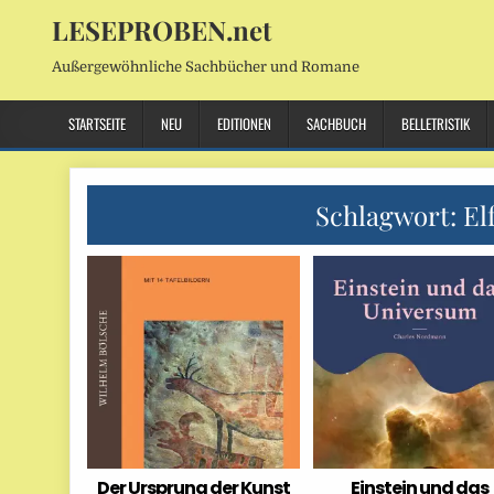
LESEPROBEN.net
Außergewöhnliche Sachbücher und Romane
STARTSEITE
NEU
EDITIONEN
SACHBUCH
BELLETRISTIK
Schlagwort:
El
Der Ursprung der Kunst
Einstein und das