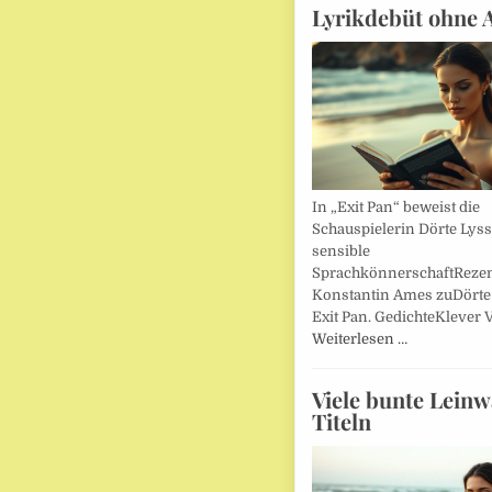
Lyrikdebüt ohne 
In „Exit Pan“ beweist die
Schauspielerin Dörte Lys
sensible
SprachkönnerschaftReze
Konstantin Ames zuDörte
Exit Pan. GedichteKlever V
Weiterlesen …
Viele bunte Lein
Titeln