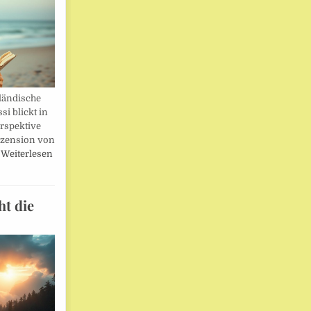
ländische
i blickt in
rspektive
ezension von
…
Weiterlesen
ht die