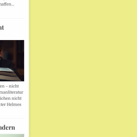
haffen…
ht
en – nicht
manliteratur
eichen nicht
ter Helmes
ndern