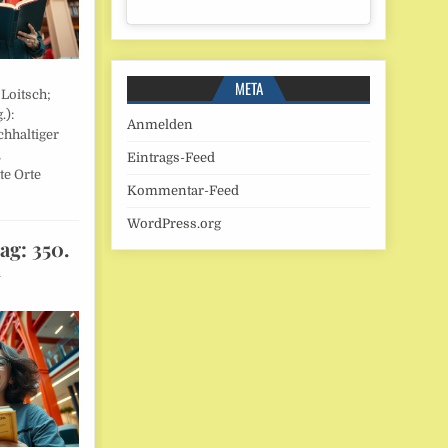
META
 Loitsch;
.):
Anmelden
hhaltiger
,
Eintrags-Feed
te Orte
Kommentar-Feed
WordPress.org
ag: 350.
l