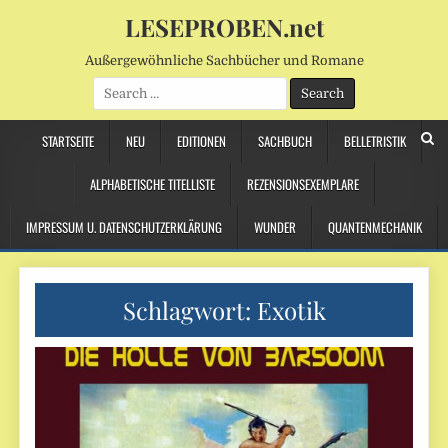
LESEPROBEN.net
Außergewöhnliche Sachbücher und Romane
Search
for:
STARTSEITE
NEU
EDITIONEN
SACHBUCH
BELLETRISTIK
ALPHABETISCHE TITELLISTE
REZENSIONSEXEMPLARE
IMPRESSUM U. DATENSCHUTZERKLÄRUNG
WUNDER
QUANTENMECHANIK
Schlagwort:
Exotik