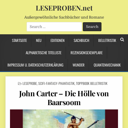
LESEPROBEN.net
Außergewöhnliche Sachbücher und Romane
Search
for:
STARTSEITE
NEU
EDITIONEN
SACHBUCH
BELLETRISTIK
ALPHABETISCHE TITELLISTE
REZENSIONSEXEMPLARE
IMPRESSUM U. DATENSCHUTZERKLÄRUNG
WUNDER
QUANTENMECHANIK
POSTED
LESEPROBE
,
SCIFI-FANTASY-PHANTASTIK
,
TOPPBOOK BELLETRISTIK
IN
John Carter – Die Hölle von
Baarsoom