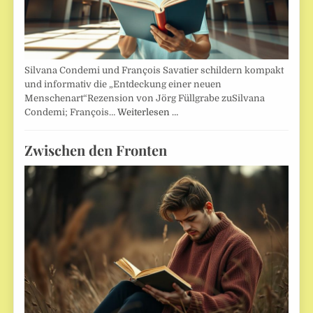
Silvana Condemi und François Savatier schildern kompakt
und informativ die „Entdeckung einer neuen
Menschenart“Rezension von Jörg Füllgrabe zuSilvana
Condemi; François…
Weiterlesen …
Zwischen den Fronten