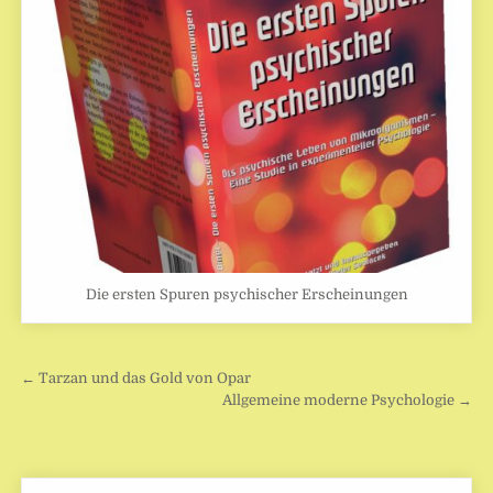
Die ersten Spuren psychischer Erscheinungen
Beitragsnavigation
← Tarzan und das Gold von Opar
Allgemeine moderne Psychologie →