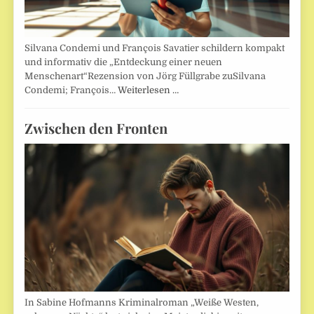
Silvana Condemi und François Savatier schildern kompakt
und informativ die „Entdeckung einer neuen
Menschenart“Rezension von Jörg Füllgrabe zuSilvana
Condemi; François…
Weiterlesen …
Zwischen den Fronten
In Sabine Hofmanns Kriminalroman „Weiße Westen,