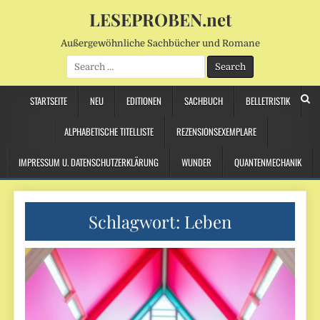
LESEPROBEN.net
Außergewöhnliche Sachbücher und Romane
Search
for:
STARTSEITE
NEU
EDITIONEN
SACHBUCH
BELLETRISTIK
ALPHABETISCHE TITELLISTE
REZENSIONSEXEMPLARE
IMPRESSUM U. DATENSCHUTZERKLÄRUNG
WUNDER
QUANTENMECHANIK
Schlagwort:
Leben