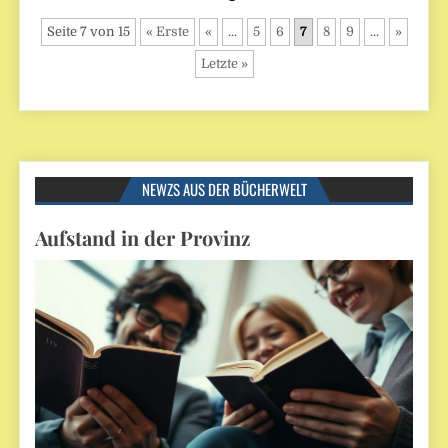
Seite 7 von 15
« Erste
«
...
5
6
7
8
9
...
»
Letzte »
NEWZS AUS DER BÜCHERWELT
Aufstand in der Provinz