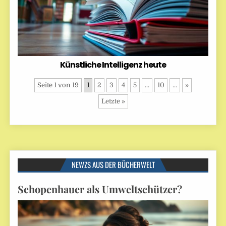
Künstliche Intelligenz heute
Seite 1 von 19
1
2
3
4
5
...
10
...
»
Letzte »
NEWZS AUS DER BÜCHERWELT
Schopenhauer als Umweltschützer?