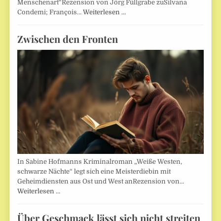
Menschenart“Rezension von Jörg Füllgrabe zuSilvana
Condemi; François…
Weiterlesen …
Zwischen den Fronten
In Sabine Hofmanns Kriminalroman „Weiße Westen,
schwarze Nächte“ legt sich eine Meisterdiebin mit
Geheimdiensten aus Ost und West anRezension von…
Weiterlesen …
Über Geschmack lässt sich nicht streiten