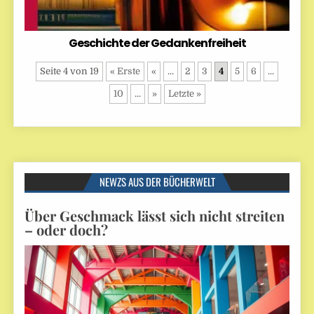
Geschichte der Gedankenfreiheit
Seite 4 von 19
« Erste
«
...
2
3
4
5
6
...
10
...
»
Letzte »
NEWZS AUS DER BÜCHERWELT
Über Geschmack lässt sich nicht streiten
– oder doch?