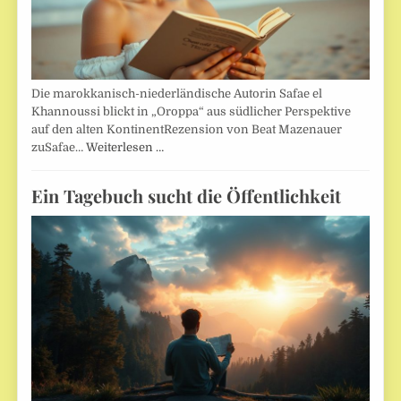
Die marokkanisch-niederländische Autorin Safae el
Khannoussi blickt in „Oroppa“ aus südlicher Perspektive
auf den alten KontinentRezension von Beat Mazenauer
zuSafae…
Weiterlesen …
Ein Tagebuch sucht die Öffentlichkeit