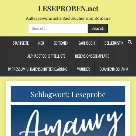
LESEPROBEN.net
Außergewöhnliche Sachbücher und Romane
Search
for:
STARTSEITE
NEU
EDITIONEN
SACHBUCH
BELLETRISTIK
ALPHABETISCHE TITELLISTE
REZENSIONSEXEMPLARE
IMPRESSUM U. DATENSCHUTZERKLÄRUNG
WUNDER
QUANTENMECHANIK
Schlagwort:
Leseprobe