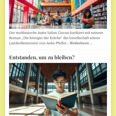
Der moldauische Autor Iulian Ciocan karikiert mit seinem
Roman „Die Königin der Kelche” die Gesellschaft seines
LandesRezension von Anke Pfeifer…
Weiterlesen …
Entstanden, um zu bleiben?