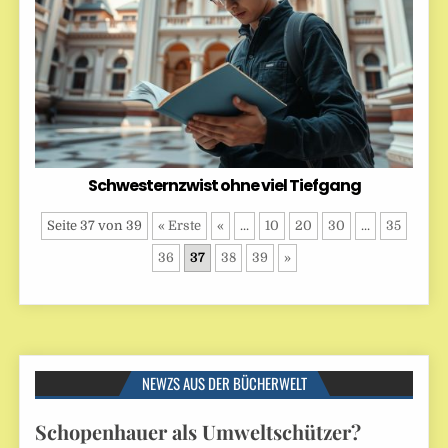
Schwesternzwist ohne viel Tiefgang
Seite 37 von 39
« Erste
«
...
10
20
30
...
35
36
37
38
39
»
NEWZS AUS DER BÜCHERWELT
Schopenhauer als Umweltschützer?