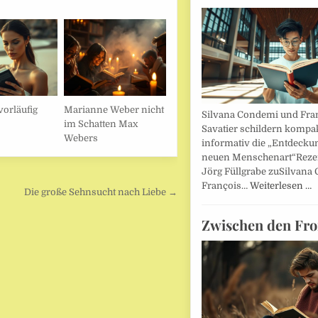
vorläufig
Marianne Weber nicht
Silvana Condemi und Fra
im Schatten Max
Savatier schildern kompa
Webers
informativ die „Entdecku
neuen Menschenart“Reze
Jörg Füllgrabe zuSilvana
François…
Weiterlesen …
Die große Sehnsucht nach Liebe →
Zwischen den Fro