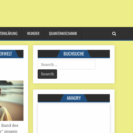
ZERKLÄRUNG
WUNDER
QUANTENMECHANIK
ERWELT
BUCHSUCHE
Search
for:
AMAURY
. Band des
s“ zeugen