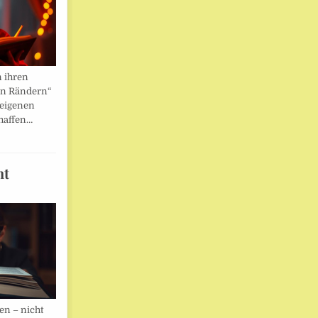
n ihren
en Rändern“
 eigenen
haffen…
ht
en – nicht