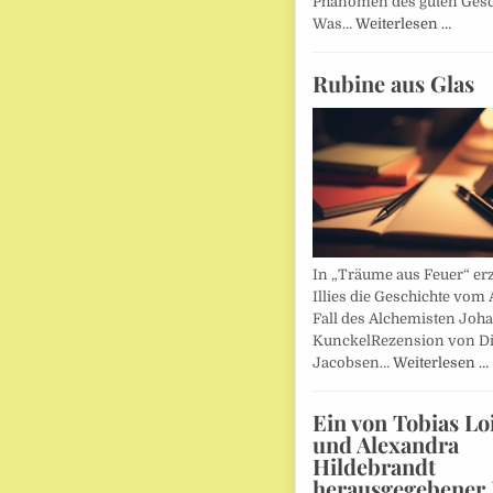
Phänomen des guten Ges
Was…
Weiterlesen …
Rubine aus Glas
In „Träume aus Feuer“ erz
Illies die Geschichte vom 
Fall des Alchemisten Joh
KunckelRezension von D
Jacobsen…
Weiterlesen …
Ein von Tobias Lo
und Alexandra
Hildebrandt
herausgegebener