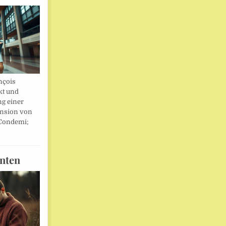
nçois
kt und
ng einer
nsion von
 Condemi;
nten