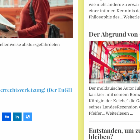
wie nicht anders zu erwar
einer intimen Kenntnis d
Philosophie des…
Weiterl
Der Abgrund von 
tellenweise absturzgefährdeten
Der moldauische Autor Iu
berrechtsverletzung! (Der EuGH
karikiert mit seinem Rom
Königin der Kelche” die G
seines LandesRezension 
Pfeifer…
Weiterlesen …
Entstanden, um z
bleiben?