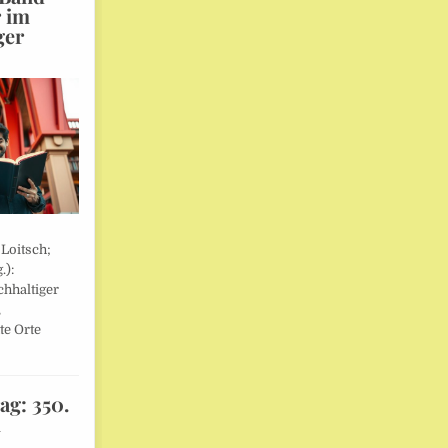
r im
ger
 Loitsch;
.):
hhaltiger
,
te Orte
ag: 350.
l