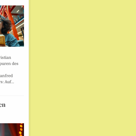
istian
Spuren des
anfred
s: Auf…
en