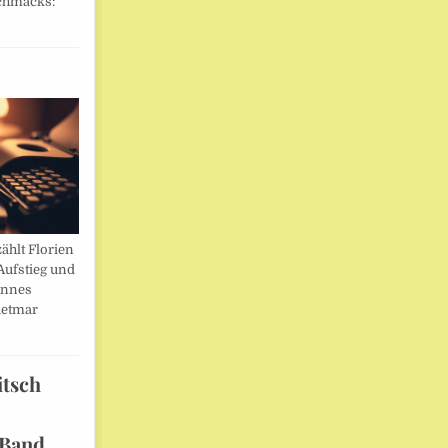
chmacks:
ählt Florien
Aufstieg und
annes
ietmar
itsch
 Band