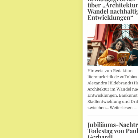
über „Architektu
Wandel nachhalti
Entwicklungen“
Hinweis von Redaktion
literaturkritik.de zuTobias
Alexandra Hildebrandt (Hg
Architektur im Wandel nac
Entwicklungen. Baukunst
Stadtentwicklung und Drit
zwischen…
Weiterlesen …
Jubiläums-Nachtr
Todestag von Pau
Gerhardt