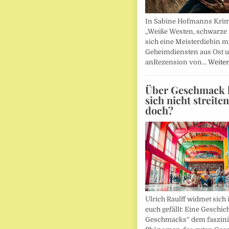
In Sabine Hofmanns Kri
„Weiße Westen, schwarze 
sich eine Meisterdiebin m
Geheimdiensten aus Ost 
anRezension von…
Weiter
Über Geschmack l
sich nicht streite
doch?
Ulrich Raulff widmet sich 
euch gefällt: Eine Geschic
Geschmacks“ dem faszin