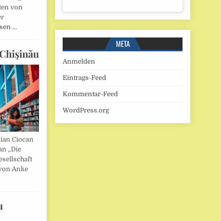
ten von
er
esen …
META
Chişinău
Anmelden
Eintrags-Feed
Kommentar-Feed
WordPress.org
lian Ciocan
an „Die
esellschaft
von Anke
u