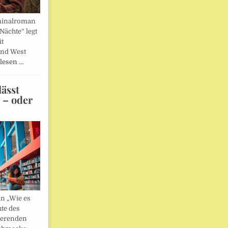
minalroman
Nächte“ legt
it
und West
lesen …
ässt
n – oder
in „Wie es
hte des
ierenden