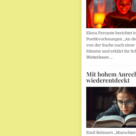
Elena Ferrante berichtet i
Poetikvorlesungen „An d
von der Suche nach einer
Stimme und erklärt ihr Sc
Weiterlesen …
Mit hohem Anrec
wiederentdeckt
Emil Belzners „Marschier