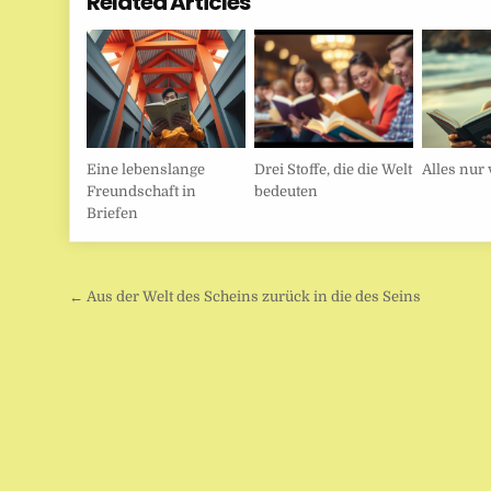
Related Articles
Eine lebenslange
Drei Stoffe, die die Welt
Alles nur 
Freundschaft in
bedeuten
Briefen
Beitragsnavigation
← Aus der Welt des Scheins zurück in die des Seins