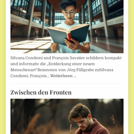
Silvana Condemi und François Savatier schildern kompakt
und informativ die „Entdeckung einer neuen
Menschenart“Rezension von Jörg Füllgrabe zuSilvana
Condemi; François…
Weiterlesen …
Zwischen den Fronten