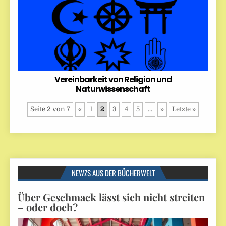
Vereinbarkeit von Religion und
Naturwissenschaft
Seite 2 von 7
«
1
2
3
4
5
...
»
Letzte »
NEWZS AUS DER BÜCHERWELT
Über Geschmack lässt sich nicht streiten
– oder doch?