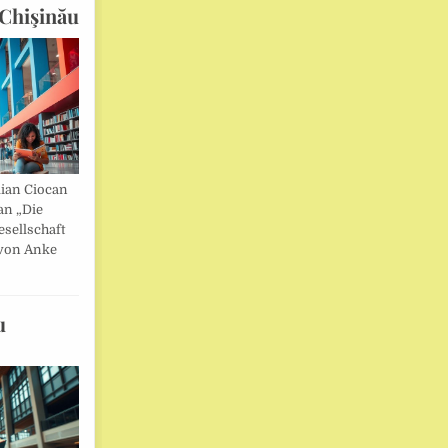
Chişinău
lian Ciocan
an „Die
esellschaft
von Anke
u