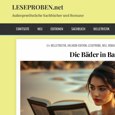
LESEPROBEN.net
Außergewöhnliche Sachbücher und Romane
STARTSEITE
NEU
EDITIONEN
SACHBUCH
BELLETRISTIK
POSTED
BELLETRISTIK
,
HELIKON EDITION
,
LESEPROBE
,
NEU
,
ROMA
IN
Die Bäder in B