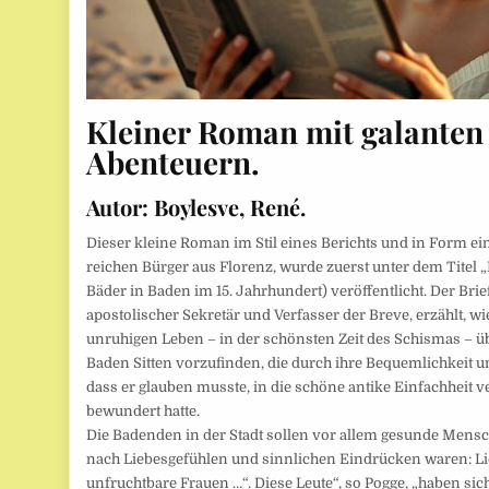
Kleiner Roman mit galanten
Abenteuern.
Autor:
Boylesve, René.
Dieser kleine Roman im Stil eines Berichts und in Form ein
reichen Bürger aus Florenz, wurde zuerst unter dem Titel „
Bäder in Baden im 15. Jahrhundert) veröffentlicht. Der Bri
apostolischer Sekretär und Verfasser der Breve, erzählt, w
unruhigen Leben – in der schönsten Zeit des Schismas – üb
Baden Sitten vorzufinden, die durch ihre Bequemlichkeit u
dass er glauben musste, in die schöne antike Einfachheit ve
bewundert hatte.
Die Badenden in der Stadt sollen vor allem gesunde Mensc
nach Liebesgefühlen und sinnlichen Eindrücken waren: Lie
unfruchtbare Frauen …“. Diese Leute“, so Pogge, „haben sic