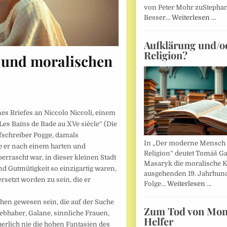
von Peter Mohr zuStepha
Besser…
Weiterlesen …
Aufklärung und/o
Religion?
 und moralischen
es Briefes an Niccolo Niccoli, einem
Les Bains de Bade au XVe siècle“ (Die
efschreiber Pogge, damals
In „Der moderne Mensch 
ie er nach einem harten und
Religion“ deutet Tomáš Ga
errascht war, in dieser kleinen Stadt
Masaryk die moralische K
nd Gutmütigkeit so einzigartig waren,
ausgehenden 19. Jahrhund
rsetzt worden zu sein, die er
Folge…
Weiterlesen …
hen gewesen sein, die auf der Suche
Zum Tod von Mon
bhaber, Galane, sinnliche Frauen,
Helfer
herlich nie die hohen Fantasien des