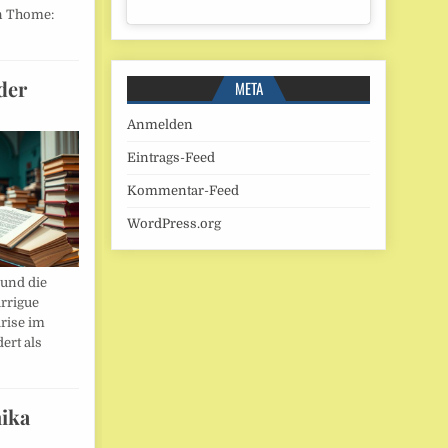
n Thome:
der
META
Anmelden
Eintrags-Feed
Kommentar-Feed
WordPress.org
und die
rrigue
rise im
ert als
ika