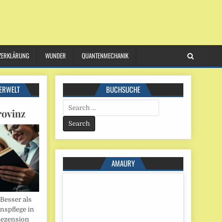
ZERKLÄRUNG
WUNDER
QUANTENMECHANIK
ERWELT
BUCHSUCHE
Search
rovinz
for:
AMAURY
esser als
onspflege in
Rezension