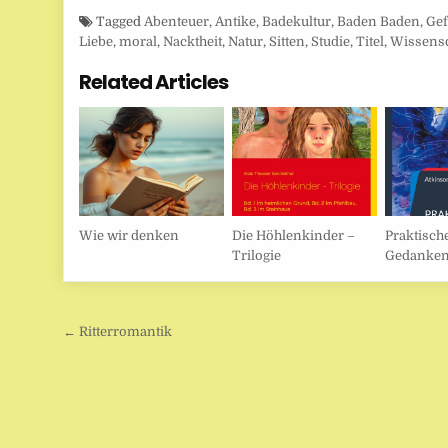
Tagged
Abenteuer
,
Antike
,
Badekultur
,
Baden Baden
,
Gef
Liebe
,
moral
,
Nacktheit
,
Natur
,
Sitten
,
Studie
,
Titel
,
Wissensc
Related Articles
Wie wir denken
Die Höhlenkinder –
Praktisch
Trilogie
Gedanken
Beitragsnavigation
← Ritterromantik