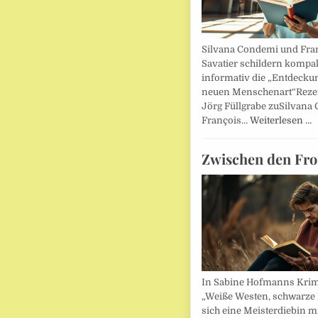
Silvana Condemi und Fra
Savatier schildern kompa
informativ die „Entdecku
neuen Menschenart“Reze
Jörg Füllgrabe zuSilvana
François…
Weiterlesen …
Zwischen den Fro
In Sabine Hofmanns Kri
„Weiße Westen, schwarze 
sich eine Meisterdiebin m