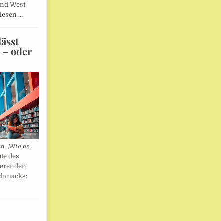
und West
lesen …
ässt
n – oder
in „Wie es
hte des
ierenden
chmacks: