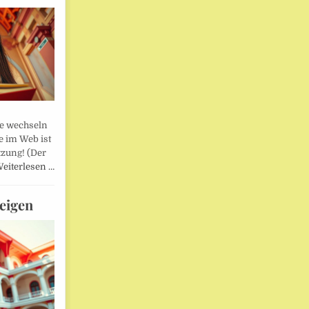
lle wechseln
e im Web ist
tzung! (Der
eiterlesen …
eigen