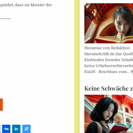
 gelehrt, dass sie Meister der
Hinweise von Redaktion
literaturkritik.de Zur Que
Einbinden fremder Inhalt
keine Urheberrechtsverle
EuGH - Beschluss vom…
W
Keine Schwäche z