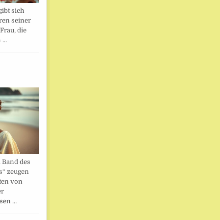
ibt sich
ren seiner
Frau, die
n …
. Band des
s“ zeugen
ten von
er
esen …