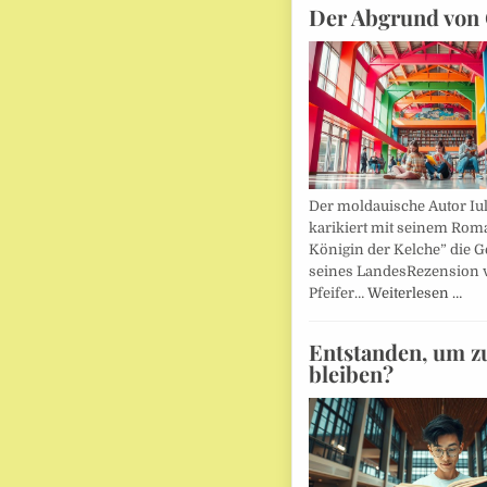
Der Abgrund von 
Der moldauische Autor Iu
karikiert mit seinem Rom
Königin der Kelche” die G
seines LandesRezension 
Pfeifer…
Weiterlesen …
Entstanden, um z
bleiben?