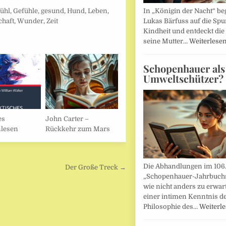
ühl
,
Gefühle
,
gesund
,
Hund
,
Leben
,
In „Königin der Nacht“ beg
haft
,
Wunder
,
Zeit
Lukas Bärfuss auf die Spu
Kindheit und entdeckt die 
seine Mutter…
Weiterlese
Schopenhauer als
Umweltschützer?
es
John Carter –
lesen
Rückkehr zum Mars
Die Abhandlungen im 106
Der Große Treck →
„Schopenhauer-Jahrbuch
wie nicht anders zu erwar
einer intimen Kenntnis d
Philosophie des…
Weiterl