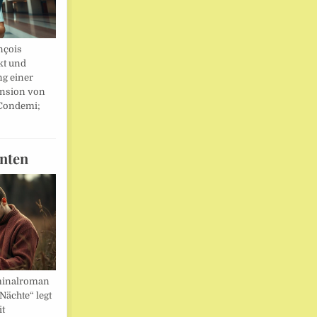
nçois
kt und
ng einer
nsion von
 Condemi;
nten
minalroman
Nächte“ legt
it