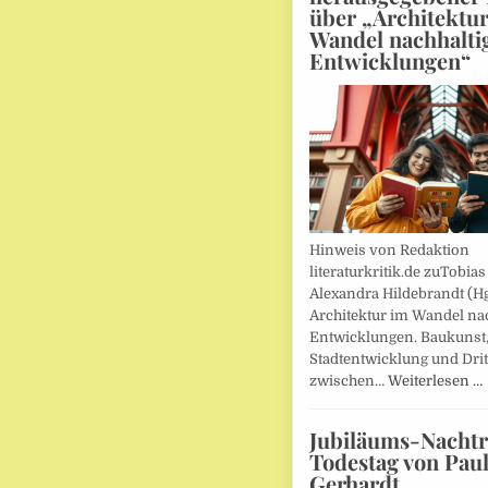
über „Architektu
Wandel nachhalti
Entwicklungen“
Hinweis von Redaktion
literaturkritik.de zuTobias
Alexandra Hildebrandt (Hg
Architektur im Wandel nac
Entwicklungen. Baukunst
Stadtentwicklung und Drit
zwischen…
Weiterlesen …
Jubiläums-Nachtr
Todestag von Pau
Gerhardt