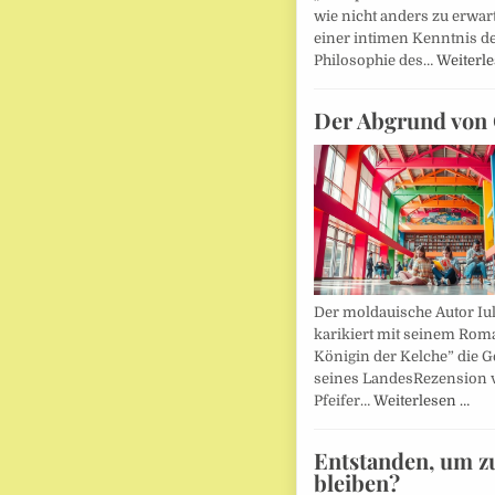
wie nicht anders zu erwar
einer intimen Kenntnis d
Philosophie des…
Weiterl
Der Abgrund von 
Der moldauische Autor Iu
karikiert mit seinem Rom
Königin der Kelche” die G
seines LandesRezension 
Pfeifer…
Weiterlesen …
Entstanden, um z
bleiben?