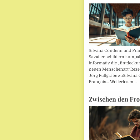
Silvana Condemi und Fra
Savatier schildern kompa
informativ die „Entdecku
neuen Menschenart“Reze
Jörg Füllgrabe zuSilvana
François…
Weiterlesen …
Zwischen den Fro