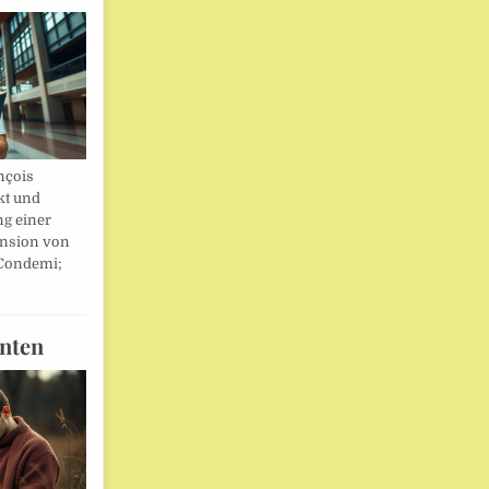
nçois
kt und
ng einer
nsion von
 Condemi;
nten