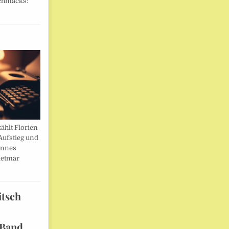
chmacks:
ählt Florien
Aufstieg und
annes
ietmar
itsch
 Band