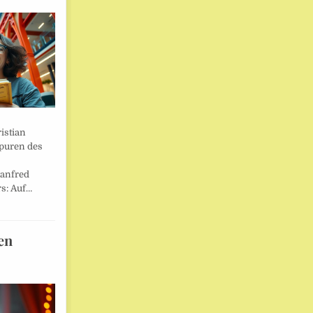
istian
Spuren des
anfred
s: Auf…
en