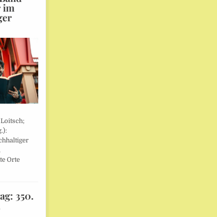
r im
ger
 Loitsch;
.):
hhaltiger
,
te Orte
ag: 350.
l