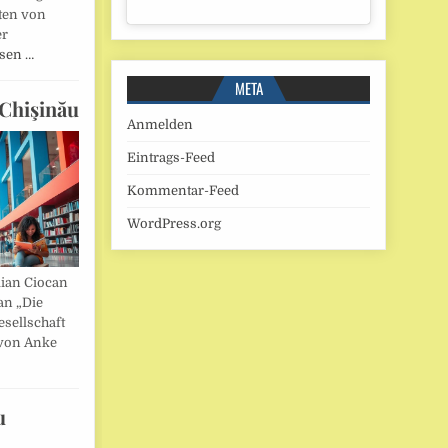
ten von
er
esen …
META
Chişinău
Anmelden
Eintrags-Feed
Kommentar-Feed
WordPress.org
lian Ciocan
an „Die
esellschaft
von Anke
u