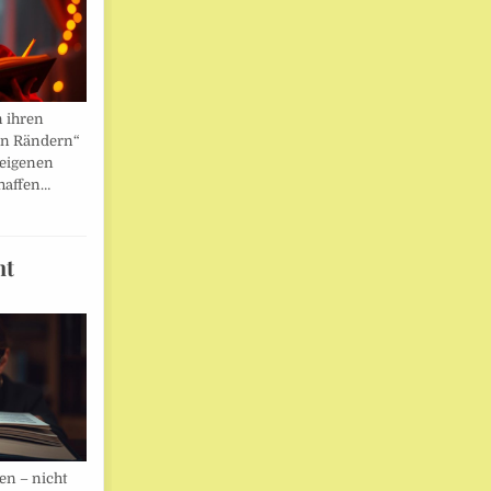
n ihren
en Rändern“
 eigenen
haffen…
ht
en – nicht