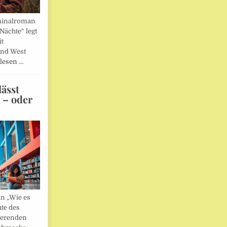
minalroman
Nächte“ legt
it
und West
lesen …
ässt
n – oder
in „Wie es
hte des
ierenden