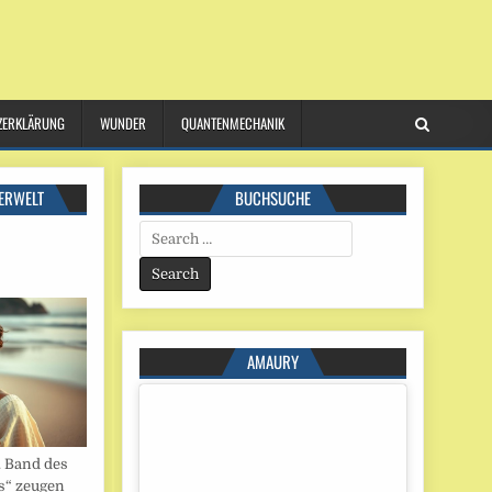
ZERKLÄRUNG
WUNDER
QUANTENMECHANIK
ERWELT
BUCHSUCHE
Search
for:
AMAURY
. Band des
s“ zeugen