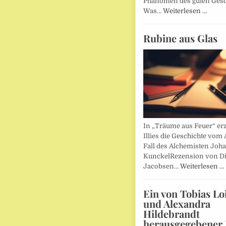
Phänomen des guten Ges
Was…
Weiterlesen …
Rubine aus Glas
In „Träume aus Feuer“ erz
Illies die Geschichte vom 
Fall des Alchemisten Joh
KunckelRezension von D
Jacobsen…
Weiterlesen …
Ein von Tobias Lo
und Alexandra
Hildebrandt
herausgegebener