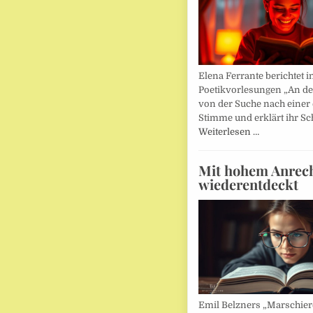
Elena Ferrante berichtet i
Poetikvorlesungen „An d
von der Suche nach einer
Stimme und erklärt ihr Sc
Weiterlesen …
Mit hohem Anrec
wiederentdeckt
Emil Belzners „Marschier