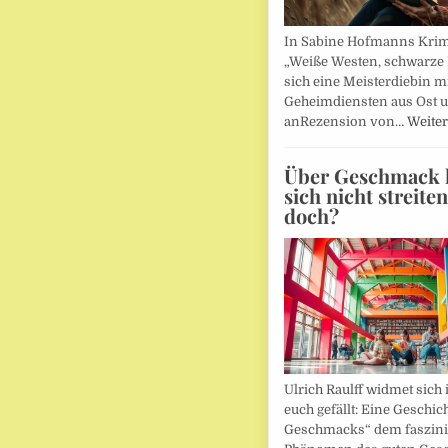
In Sabine Hofmanns Kri
„Weiße Westen, schwarze 
sich eine Meisterdiebin m
Geheimdiensten aus Ost 
anRezension von…
Weiter
Über Geschmack l
sich nicht streite
doch?
Ulrich Raulff widmet sich 
euch gefällt: Eine Geschic
Geschmacks“ dem faszin