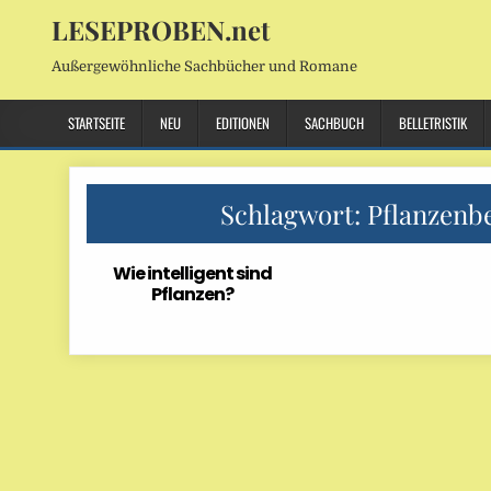
LESEPROBEN.net
Außergewöhnliche Sachbücher und Romane
STARTSEITE
NEU
EDITIONEN
SACHBUCH
BELLETRISTIK
Schlagwort:
Pflanzenb
Wie intelligent sind
Pflanzen?