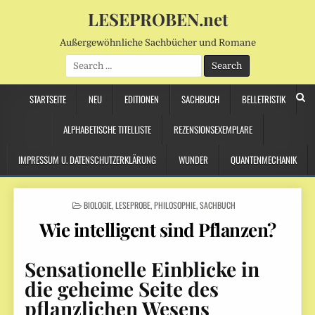
LESEPROBEN.net
Außergewöhnliche Sachbücher und Romane
Search
for:
STARTSEITE
NEU
EDITIONEN
SACHBUCH
BELLETRISTIK
ALPHABETISCHE TITELLISTE
REZENSIONSEXEMPLARE
IMPRESSUM U. DATENSCHUTZERKLÄRUNG
WUNDER
QUANTENMECHANIK
POSTED
BIOLOGIE
,
LESEPROBE
,
PHILOSOPHIE
,
SACHBUCH
IN
Wie intelligent sind Pflanzen?
Sensationelle Einblicke in
die geheime Seite des
pflanzlichen Wesens