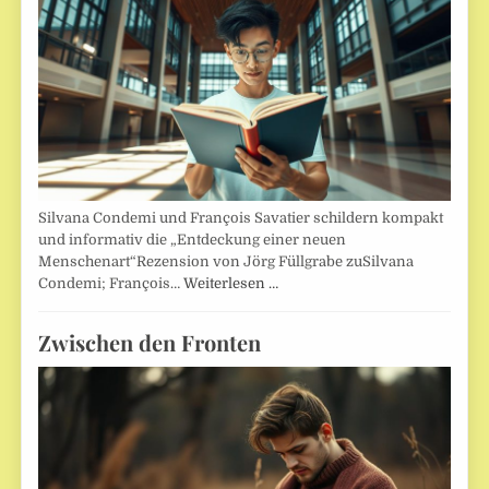
Silvana Condemi und François Savatier schildern kompakt
und informativ die „Entdeckung einer neuen
Menschenart“Rezension von Jörg Füllgrabe zuSilvana
Condemi; François…
Weiterlesen …
Zwischen den Fronten