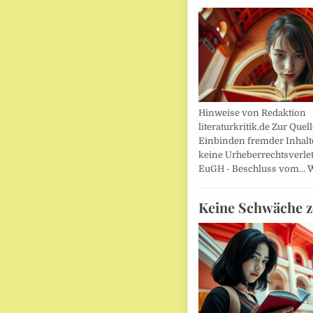
Hinweise von Redaktion
literaturkritik.de Zur Que
Einbinden fremder Inhalt
keine Urheberrechtsverle
EuGH - Beschluss vom…
W
Keine Schwäche z