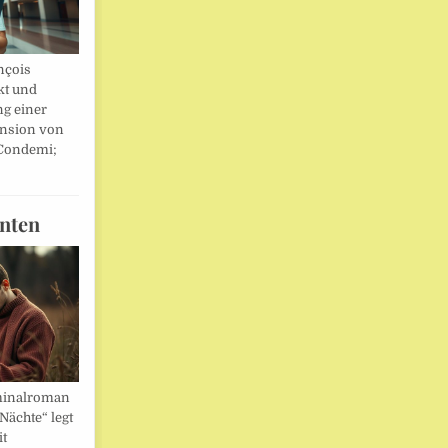
nçois
kt und
ng einer
nsion von
 Condemi;
nten
minalroman
Nächte“ legt
it