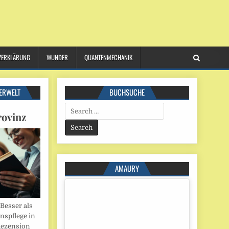
ZERKLÄRUNG
WUNDER
QUANTENMECHANIK
ERWELT
BUCHSUCHE
Search
rovinz
for:
AMAURY
esser als
onspflege in
Rezension