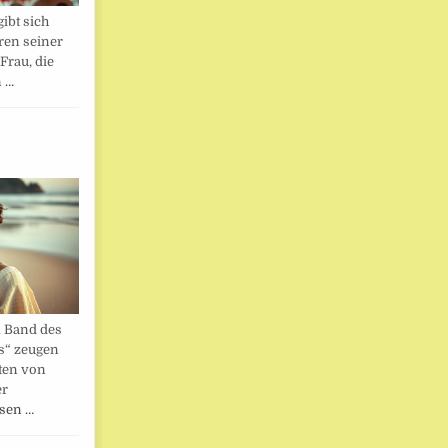
ibt sich
ren seiner
Frau, die
n …
. Band des
s“ zeugen
ten von
er
esen …