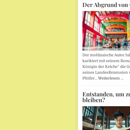
Der Abgrund von 
Der moldauische Autor Iu
karikiert mit seinem Rom
Königin der Kelche” die G
seines LandesRezension 
Pfeifer…
Weiterlesen …
Entstanden, um z
bleiben?