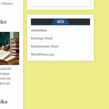
n Thome:
der
META
Anmelden
Eintrags-Feed
Kommentar-Feed
WordPress.org
und die
rrigue
rise im
ert als
ika