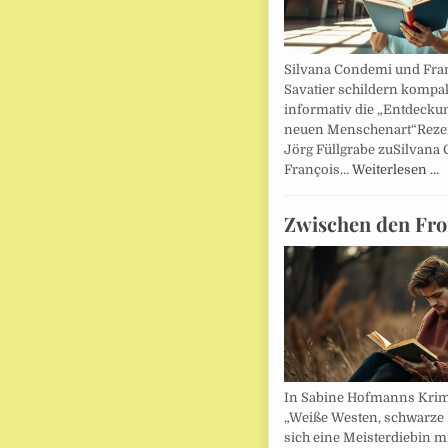
Silvana Condemi und Fra
Savatier schildern kompa
informativ die „Entdecku
neuen Menschenart“Reze
Jörg Füllgrabe zuSilvana
François…
Weiterlesen …
Zwischen den Fro
In Sabine Hofmanns Kri
„Weiße Westen, schwarze 
sich eine Meisterdiebin m