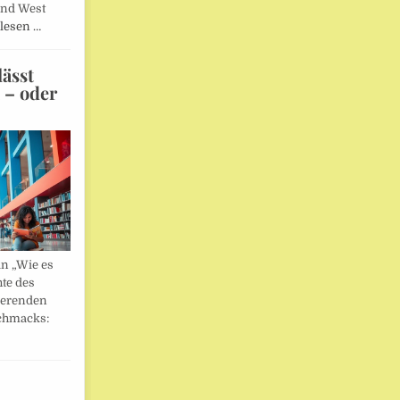
und West
lesen …
ässt
n – oder
in „Wie es
hte des
ierenden
chmacks: