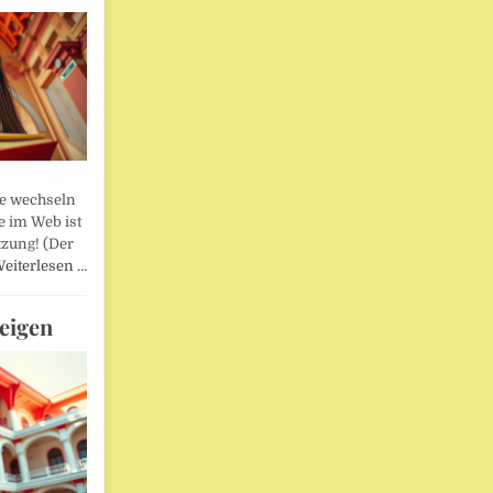
lle wechseln
e im Web ist
tzung! (Der
eiterlesen …
eigen