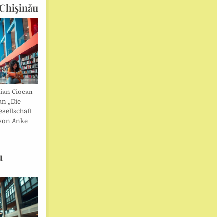
Chişinău
lian Ciocan
an „Die
esellschaft
von Anke
u