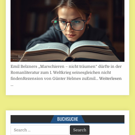
Emil Belzners „Marschieren – nicht träumen“ dürfte in der
Romanliteratur zum 1. Weltkrieg seinesgleichen nicht
findenRezension von Günter Helmes zuEmil…
Weiterlesen
…
BUCHSUCHE
Search
for: