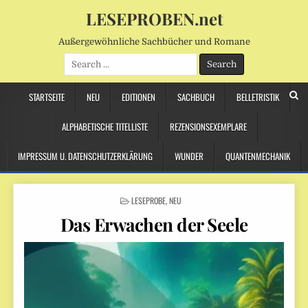
LESEPROBEN.net
Außergewöhnliche Sachbücher und Romane
Search
for:
STARTSEITE
NEU
EDITIONEN
SACHBUCH
BELLETRISTIK
ALPHABETISCHE TITELLISTE
REZENSIONSEXEMPLARE
IMPRESSUM U. DATENSCHUTZERKLÄRUNG
WUNDER
QUANTENMECHANIK
POSTED
LESEPROBE
,
NEU
IN
Das Erwachen der Seele