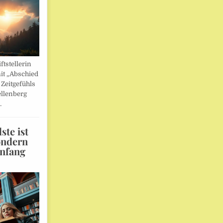
ftstellerin
it „Abschied
 Zeitgefühls
llenberg
…
te ist
ondern
Anfang