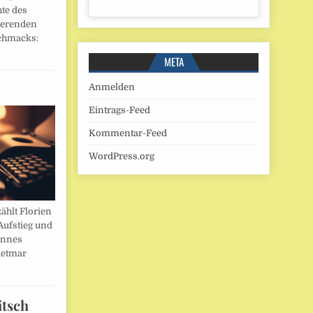
hte des
ierenden
chmacks:
META
Anmelden
Eintrags-Feed
Kommentar-Feed
WordPress.org
ählt Florien
Aufstieg und
annes
ietmar
itsch