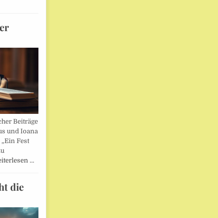
er
her Beiträge
us und Ioana
„Ein Fest
zu
iterlesen …
ht die