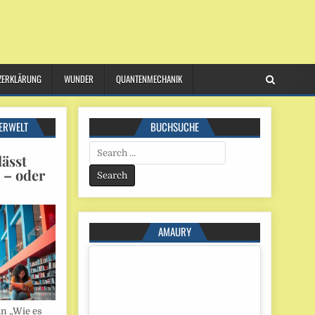
ZERKLÄRUNG
WUNDER
QUANTENMECHANIK
ERWELT
BUCHSUCHE
Search
ässt
for:
n – oder
AMAURY
in „Wie es