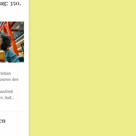
ag: 350.
l
istian
Spuren des
anfred
s: Auf…
en