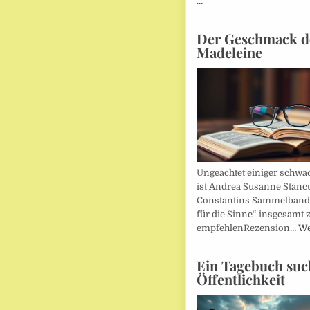
…
Der Geschmack d
Madeleine
Ungeachtet einiger schwac
ist Andrea Susanne Stanc
Constantins Sammelband 
für die Sinne“ insgesamt 
empfehlenRezension…
We
Ein Tagebuch suc
Öffentlichkeit