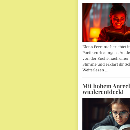
Elena Ferrante berichtet i
Poetikvorlesungen „An d
von der Suche nach einer
Stimme und erklärt ihr Sc
Weiterlesen …
Mit hohem Anrec
wiederentdeckt