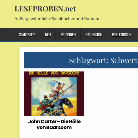
LESEPROBEN.net
Außergewöhnliche Sachbücher und Romane
STARTSEITE
NEU
EDITIONEN
SACHBUCH
BELLETRISTIK
Schlagwort:
Schwert
John Carter – Die Hölle
von Baarsoom