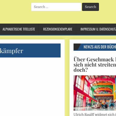
Search
for:
ALPHABETISCHE TITELLISTE
REZENSIONSEXEMPLARE
IMPRESSUM U. DATENSCHUT
NEWZS AUS DER BÜCH
kämpfer
Über Geschmack l
sich nicht streite
doch?
Ulrich Raulff widmet sich 