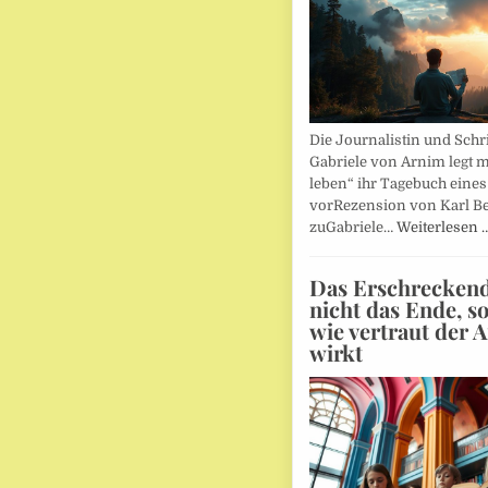
Die Journalistin und Schri
Gabriele von Arnim legt m
leben“ ihr Tagebuch eines
vorRezension von Karl Be
zuGabriele…
Weiterlesen 
Das Erschreckends
nicht das Ende, s
wie vertraut der 
wirkt