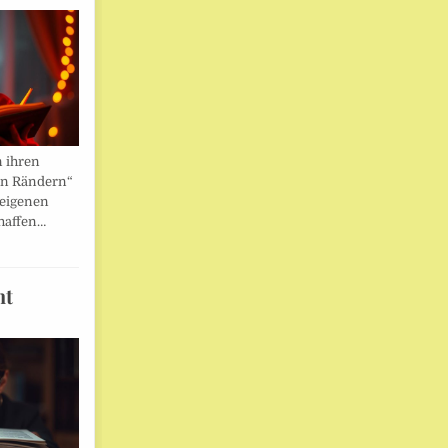
n ihren
en Rändern“
 eigenen
haffen…
ht