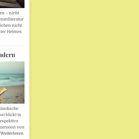
en – nicht
manliteratur
eichen nicht
ter Helmes
ndern
ländische
i blickt in
rspektive
ezension von
…
Weiterlesen