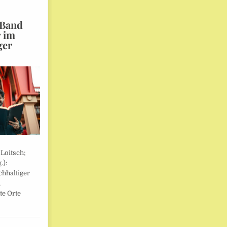
 Band
r im
ger
 Loitsch;
.):
hhaltiger
,
te Orte