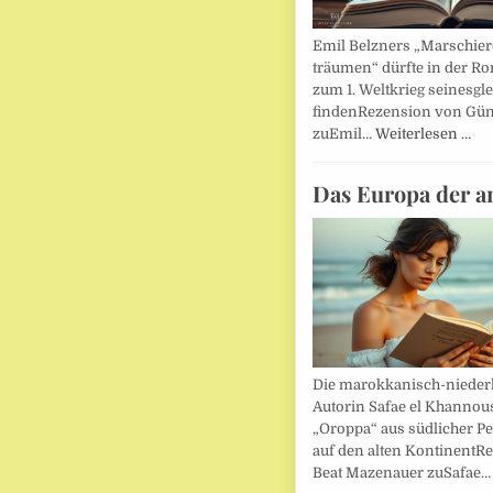
Emil Belzners „Marschier
träumen“ dürfte in der Ro
zum 1. Weltkrieg seinesgl
findenRezension von Gün
zuEmil…
Weiterlesen …
Das Europa der a
Die marokkanisch-nieder
Autorin Safae el Khannouss
„Oroppa“ aus südlicher Pe
auf den alten KontinentR
Beat Mazenauer zuSafae