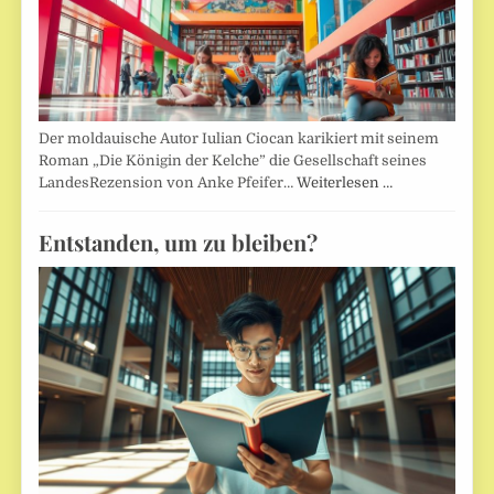
Der moldauische Autor Iulian Ciocan karikiert mit seinem
Roman „Die Königin der Kelche” die Gesellschaft seines
LandesRezension von Anke Pfeifer…
Weiterlesen …
Entstanden, um zu bleiben?