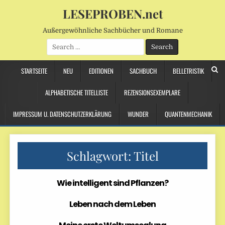
LESEPROBEN.net
Außergewöhnliche Sachbücher und Romane
Search
for:
STARTSEITE
NEU
EDITIONEN
SACHBUCH
BELLETRISTIK
ALPHABETISCHE TITELLISTE
REZENSIONSEXEMPLARE
IMPRESSUM U. DATENSCHUTZERKLÄRUNG
WUNDER
QUANTENMECHANIK
Schlagwort:
Titel
Wie intelligent sind Pflanzen?
Leben nach dem Leben