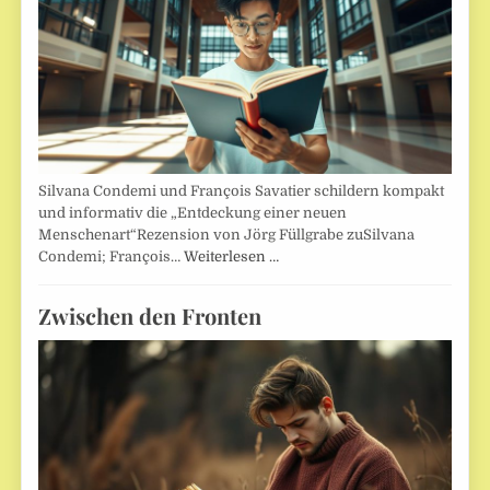
Silvana Condemi und François Savatier schildern kompakt
und informativ die „Entdeckung einer neuen
Menschenart“Rezension von Jörg Füllgrabe zuSilvana
Condemi; François…
Weiterlesen …
Zwischen den Fronten