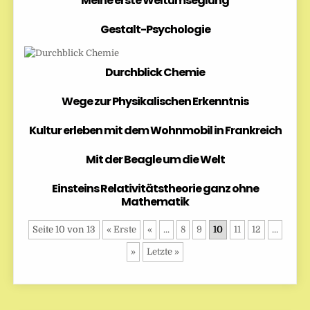
Meine erste Weltumseglung
Gestalt-Psychologie
Durchblick Chemie
Wege zur Physikalischen Erkenntnis
Kultur erleben mit dem Wohnmobil in Frankreich
Mit der Beagle um die Welt
Einsteins Relativitätstheorie ganz ohne
Mathematik
Seite 10 von 13
« Erste
«
...
8
9
10
11
12
...
»
Letzte »