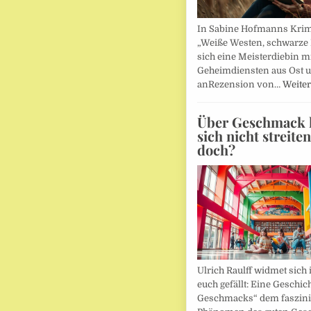
In Sabine Hofmanns Kri
„Weiße Westen, schwarze 
sich eine Meisterdiebin m
Geheimdiensten aus Ost 
anRezension von…
Weiter
Über Geschmack l
sich nicht streite
doch?
Ulrich Raulff widmet sich 
euch gefällt: Eine Geschic
Geschmacks“ dem faszin