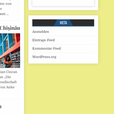
ten von
er
esen …
META
Chişinău
Anmelden
Eintrags-Feed
Kommentar-Feed
WordPress.org
lian Ciocan
an „Die
esellschaft
von Anke
u