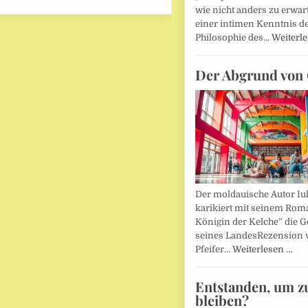
wie nicht anders zu erwar
einer intimen Kenntnis d
Philosophie des…
Weiterl
Der Abgrund von 
Der moldauische Autor Iu
karikiert mit seinem Rom
Königin der Kelche” die G
seines LandesRezension 
Pfeifer…
Weiterlesen …
Entstanden, um z
bleiben?