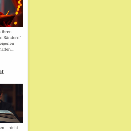
n ihren
en Rändern“
 eigenen
haffen…
ht
en – nicht