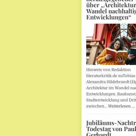
über „Architektu
Wandel nachhalti
Entwicklungen“
Hinweis von Redaktion
literaturkritik.de zuTobias
Alexandra Hildebrandt (Hg
Architektur im Wandel nac
Entwicklungen. Baukunst
Stadtentwicklung und Drit
zwischen…
Weiterlesen …
Jubiläums-Nachtr
Todestag von Pau
Gerhardt