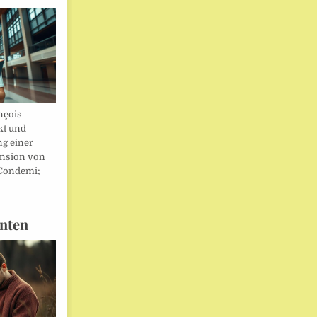
nçois
kt und
ng einer
nsion von
 Condemi;
nten