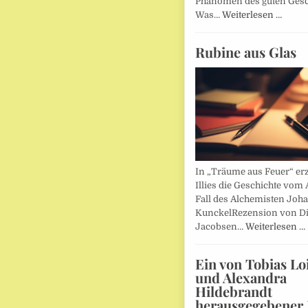
Phänomen des guten Ges
Was…
Weiterlesen …
Rubine aus Glas
In „Träume aus Feuer“ erz
Illies die Geschichte vom 
Fall des Alchemisten Joh
KunckelRezension von D
Jacobsen…
Weiterlesen …
Ein von Tobias Lo
und Alexandra
Hildebrandt
herausgegebener