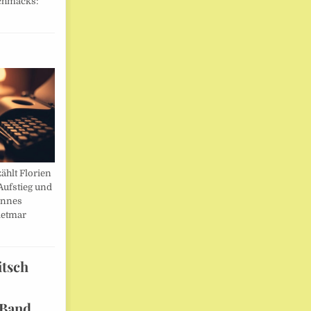
chmacks:
ählt Florien
Aufstieg und
annes
ietmar
itsch
 Band