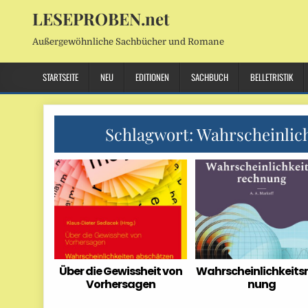
LESEPROBEN.net
Außergewöhnliche Sachbücher und Romane
STARTSEITE
NEU
EDITIONEN
SACHBUCH
BELLETRISTIK
Schlagwort:
Wahrscheinlic
Über die Gewissheit von
Wahrscheinlichkeits
Vorhersagen
nung