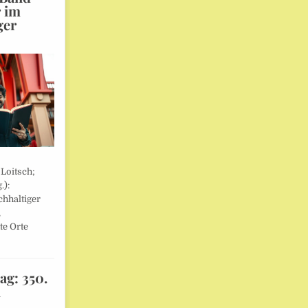
r im
ger
 Loitsch;
.):
hhaltiger
,
te Orte
ag: 350.
l