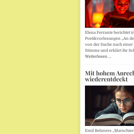
Elena Ferrante berichtet i
Poetikvorlesungen „An d
von der Suche nach einer
Stimme und erklärt ihr Sc
Weiterlesen …
Mit hohem Anrec
wiederentdeckt
Emil Belzners „Marschier