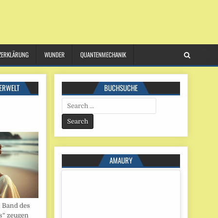
ZERKLÄRUNG
WUNDER
QUANTENMECHANIK
ERWELT
BUCHSUCHE
Search
for:
AMAURY
. Band des
s“ zeugen