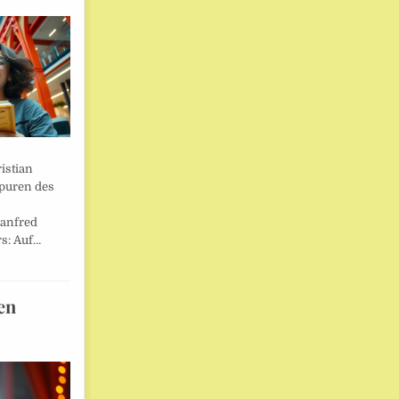
istian
Spuren des
anfred
s: Auf…
en