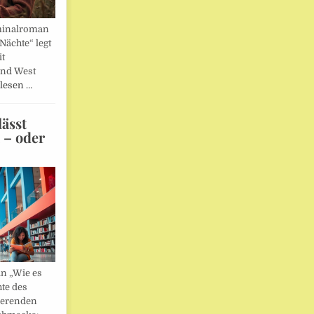
minalroman
Nächte“ legt
it
und West
lesen …
ässt
n – oder
in „Wie es
hte des
ierenden