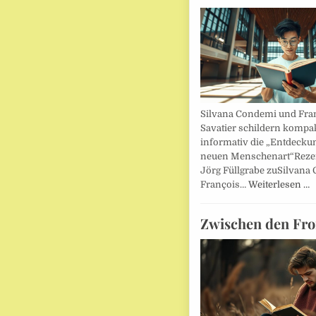
Silvana Condemi und Fra
Savatier schildern kompa
informativ die „Entdecku
neuen Menschenart“Reze
Jörg Füllgrabe zuSilvana
François…
Weiterlesen …
Zwischen den Fro