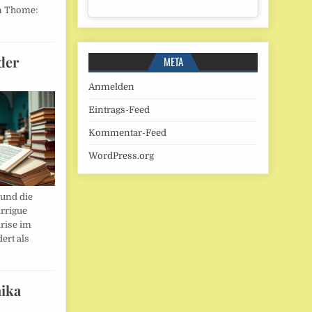
n Thome:
der
META
Anmelden
Eintrags-Feed
Kommentar-Feed
WordPress.org
und die
rrigue
rise im
ert als
ika