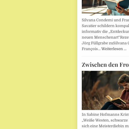
Silvana Condemi und Fra
Savatier schildern kompa
informativ die „Entdecku
neuen Menschenart“Reze
Jörg Füllgrabe zuSilvana
François…
Weiterlesen …
Zwischen den Fro
In Sabine Hofmanns Kri
„Weiße Westen, schwarze 
sich eine Meisterdiebin m