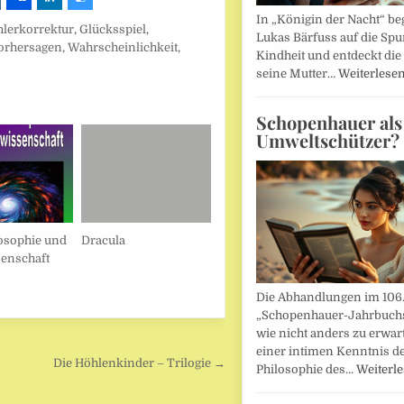
In „Königin der Nacht“ beg
hlerkorrektur
,
Glücksspiel
,
Lukas Bärfuss auf die Spu
orhersagen
,
Wahrscheinlichkeit
,
Kindheit und entdeckt die 
seine Mutter…
Weiterlese
Schopenhauer als
Umweltschützer?
osophie und
Dracula
enschaft
Die Abhandlungen im 106
„Schopenhauer-Jahrbuch
wie nicht anders zu erwar
einer intimen Kenntnis d
Die Höhlenkinder – Trilogie →
Philosophie des…
Weiterl