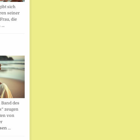
ibt sich
ren seiner
Frau, die
n …
. Band des
s“ zeugen
ten von
er
esen …