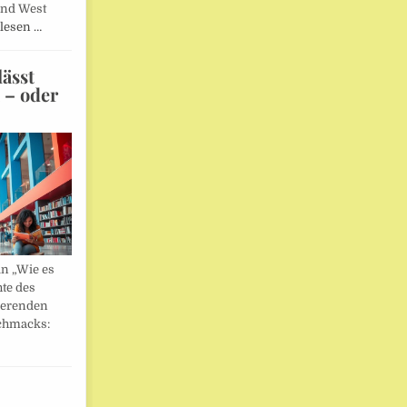
und West
lesen …
ässt
n – oder
in „Wie es
hte des
ierenden
chmacks: