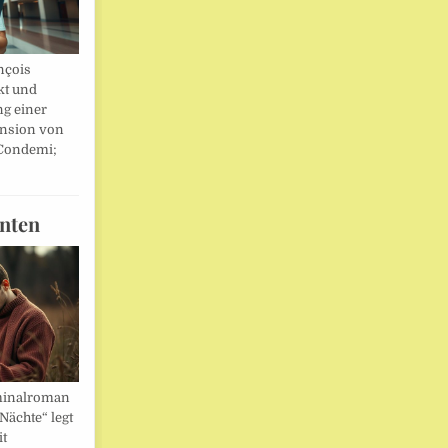
nçois
kt und
ng einer
nsion von
 Condemi;
nten
minalroman
Nächte“ legt
it