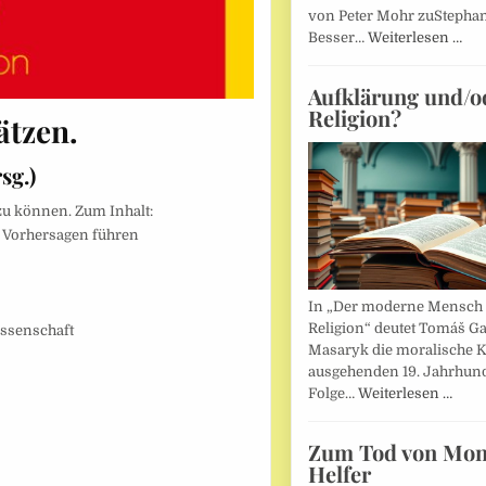
von Peter Mohr zuStepha
Besser…
Weiterlesen …
Aufklärung und/o
Religion?
ätzen.
sg.)
 zu können. Zum Inhalt:
 Vorhersagen führen
In „Der moderne Mensch 
Religion“ deutet Tomáš Ga
ssenschaft
Masaryk die moralische K
ausgehenden 19. Jahrhund
Folge…
Weiterlesen …
Zum Tod von Mon
Helfer