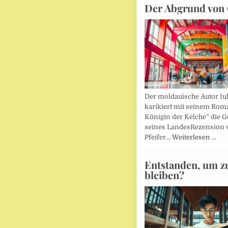
Der Abgrund von 
Der moldauische Autor Iu
karikiert mit seinem Rom
Königin der Kelche” die G
seines LandesRezension 
Pfeifer…
Weiterlesen …
Entstanden, um z
bleiben?