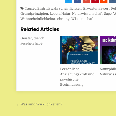
Tagged
Eintrittswahrscheinlichkeit
,
Erwartungswert
,
Fe
Grundprinzipien
,
Leben
,
Natur
,
Naturwissenschaft
,
Sage
,
V
Wahrscheinlichkeitsrechnung
,
Wissenschaft
Related Articles
Geister, die ich
gesehen habe
Persönliche
Naturphil
Anziehungskraft und
Naturwiss
psychische
Beeinflussung
Beitragsnavigation
← Was sind Wirklichkeiten?