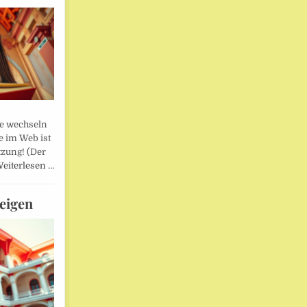
lle wechseln
e im Web ist
tzung! (Der
eiterlesen …
eigen