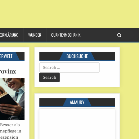
ZERKLÄRUNG
WUNDER
QUANTENMECHANIK
ERWELT
BUCHSUCHE
Search
rovinz
for:
AMAURY
esser als
onspflege in
Rezension