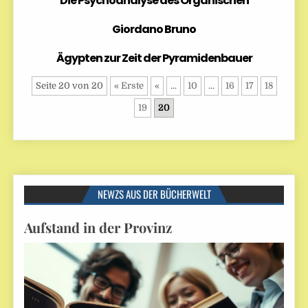
Die Psychoanalyse des Organischen
Giordano Bruno
Ägypten zur Zeit der Pyramidenbauer
Seite 20 von 20
« Erste
«
...
10
...
16
17
18
19
20
NEWZS AUS DER BÜCHERWELT
Aufstand in der Provinz