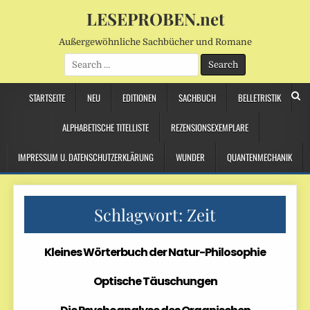
LESEPROBEN.net
Außergewöhnliche Sachbücher und Romane
Search
for:
STARTSEITE
NEU
EDITIONEN
SACHBUCH
BELLETRISTIK
ALPHABETISCHE TITELLISTE
REZENSIONSEXEMPLARE
IMPRESSUM U. DATENSCHUTZERKLÄRUNG
WUNDER
QUANTENMECHANIK
Schlagwort:
Zeit
Kleines Wörterbuch der Natur-Philosophie
Optische Täuschungen