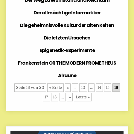
Der Weg zu Wohlstand und Reichtum
Der allmächtige Informatiker
Die geheimnisvolle Kultur der alten Kelten
Die letzten Ursachen
Epigenetik-Experimente
Frankenstein OR THE MODERN PROMETHEUS
Alraune
Seite 16 von 20
« Erste
«
...
10
...
14
15
16
17
18
...
»
Letzte »