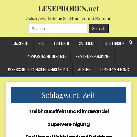
LESEPROBEN.net
Außergewöhnliche Sachbücher und Romane
Search
for:
STARTSEITE
NEU
EDITIONEN
SACHBUCH
BELLETRISTIK
ALPHABETISCHE TITELLISTE
REZENSIONSEXEMPLARE
IMPRESSUM U. DATENSCHUTZERKLÄRUNG
WUNDER
QUANTENMECHANIK
Schlagwort:
Zeit
Treibhauseffekt und Klimawandel
Supervereinigung