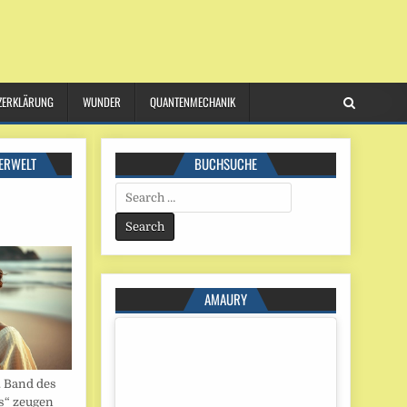
ZERKLÄRUNG
WUNDER
QUANTENMECHANIK
ERWELT
BUCHSUCHE
Search
for:
AMAURY
. Band des
s“ zeugen