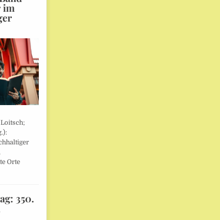
r im
ger
 Loitsch;
.):
hhaltiger
,
te Orte
ag: 350.
l