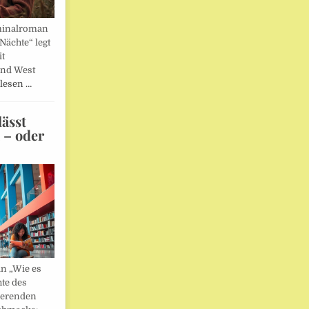
minalroman
Nächte“ legt
it
und West
lesen …
ässt
n – oder
in „Wie es
hte des
ierenden