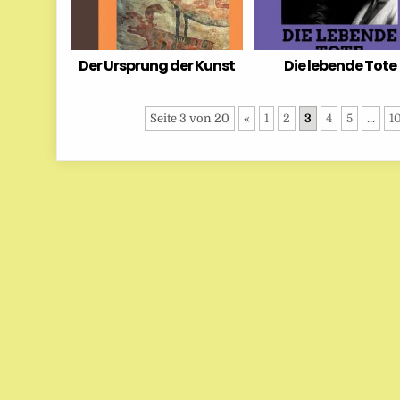
Der Ursprung der Kunst
Die lebende Tote
Seite 3 von 20
«
1
2
3
4
5
...
1