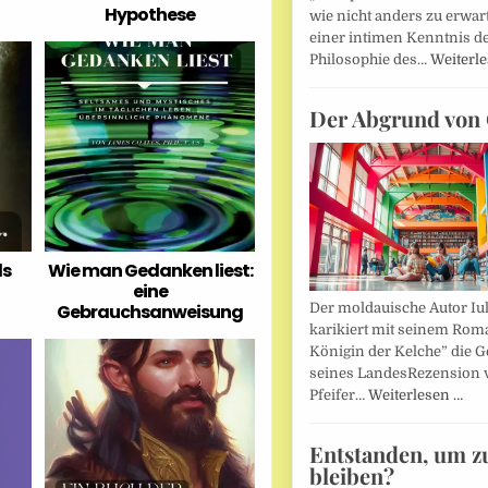
Hypothese
wie nicht anders zu erwar
einer intimen Kenntnis d
Philosophie des…
Weiterl
Der Abgrund von 
ls
Wie man Gedanken liest:
eine
Der moldauische Autor Iu
Gebrauchsanweisung
karikiert mit seinem Rom
Königin der Kelche” die G
seines LandesRezension 
Pfeifer…
Weiterlesen …
Entstanden, um z
bleiben?