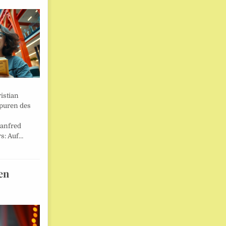
istian
Spuren des
anfred
s: Auf…
en