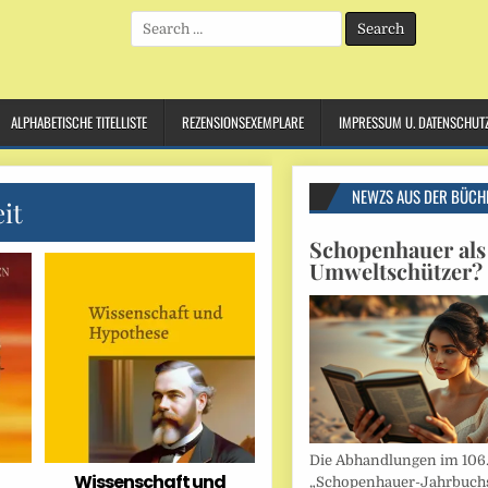
Search
for:
ALPHABETISCHE TITELLISTE
REZENSIONSEXEMPLARE
IMPRESSUM U. DATENSCHUT
NEWZS AUS DER BÜCH
it
Schopenhauer als
Umweltschützer?
Die Abhandlungen im 106
Wissenschaft und
„Schopenhauer-Jahrbuch