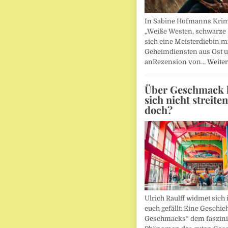
In Sabine Hofmanns Kri
„Weiße Westen, schwarze 
sich eine Meisterdiebin m
Geheimdiensten aus Ost 
anRezension von…
Weiter
Über Geschmack l
sich nicht streite
doch?
Ulrich Raulff widmet sich 
euch gefällt: Eine Geschic
Geschmacks“ dem faszin