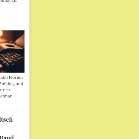
chmacks:
ählt Florien
Aufstieg und
annes
ietmar
itsch
 Band