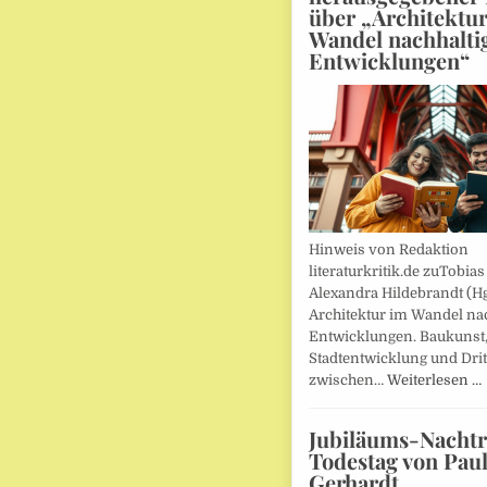
über „Architektu
Wandel nachhalti
Entwicklungen“
Hinweis von Redaktion
literaturkritik.de zuTobias
Alexandra Hildebrandt (Hg
Architektur im Wandel nac
Entwicklungen. Baukunst
Stadtentwicklung und Drit
zwischen…
Weiterlesen …
Jubiläums-Nachtr
Todestag von Pau
Gerhardt