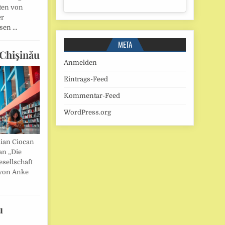
ten von
er
esen …
META
Chişinău
Anmelden
Eintrags-Feed
Kommentar-Feed
WordPress.org
lian Ciocan
an „Die
esellschaft
von Anke
u