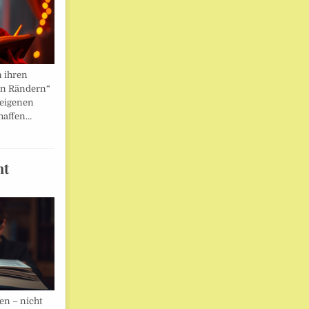
n ihren
en Rändern“
 eigenen
haffen…
ht
en – nicht