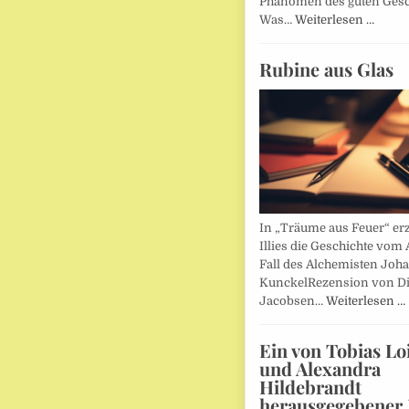
Phänomen des guten Ges
Was…
Weiterlesen …
Rubine aus Glas
In „Träume aus Feuer“ erz
Illies die Geschichte vom 
Fall des Alchemisten Joh
KunckelRezension von D
Jacobsen…
Weiterlesen …
Ein von Tobias Lo
und Alexandra
Hildebrandt
herausgegebener