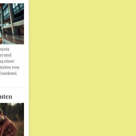
nçois
kt und
ng einer
nsion von
 Condemi;
nten