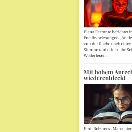
Elena Ferrante berichtet i
Poetikvorlesungen „An d
von der Suche nach einer
Stimme und erklärt ihr Sc
Weiterlesen …
Mit hohem Anrec
wiederentdeckt
Emil Belzners „Marschier