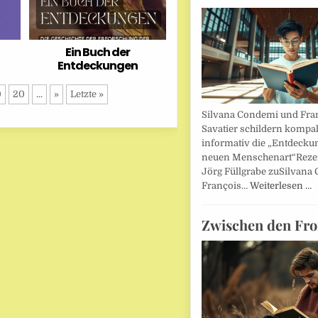
Ein Buch der
Entdeckungen
0
20
...
»
Letzte »
Silvana Condemi und Fra
Savatier schildern kompa
informativ die „Entdecku
neuen Menschenart“Reze
Jörg Füllgrabe zuSilvana
François…
Weiterlesen …
Zwischen den Fro